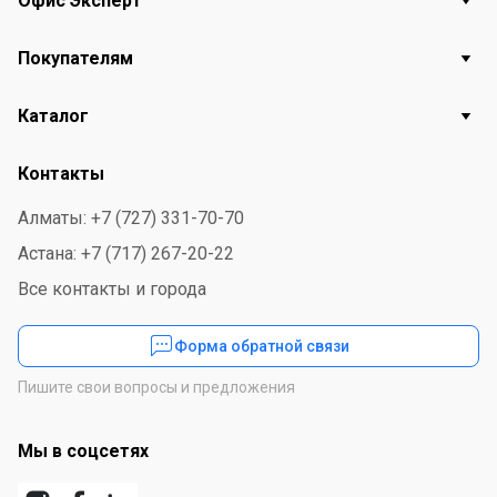
Офис Эксперт
надежное хранение файлов. Chromebook с
Покупателям
операционной системой Chrome OS — это идеальный
выбор для тех, кто ценит быстродействие и
Каталог
безопасность. Камера 720p HD обеспечивает отличное
качество видео для встреч и видеозвонков.
Контакты
Устройство поддерживает Wi-Fi 802.11ac и Bluetooth
5.0, что обеспечивает стабильное соединение с сетью
Алматы: +7 (727) 331-70-70
и другими устройствами.
Астана: +7 (717) 267-20-22
Все контакты и города
Форма обратной связи
Пишите свои вопросы и предложения
Мы в соцсетях