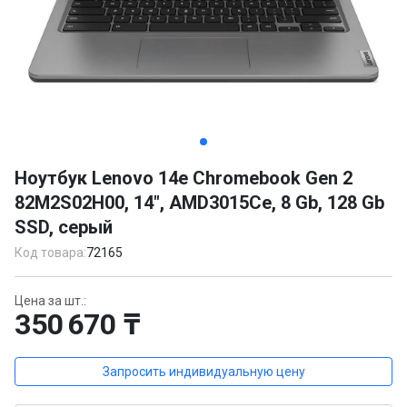
Item
1
Ноутбук Lenovo 14e Chromebook Gen 2
of
82M2S02H00, 14", AMD3015Ce, 8 Gb, 128 Gb
7
SSD, серый
Код товара:
72165
Цена за шт.:
350 670 ₸
Запросить индивидуальную цену