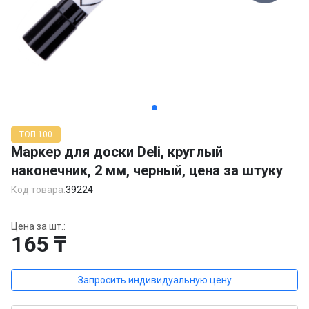
Item
1
ТОП 100
of
Маркер для доски Deli, круглый
2
наконечник, 2 мм, черный, цена за штуку
Код товара:
39224
Цена за шт.:
165 ₸
Запросить индивидуальную цену