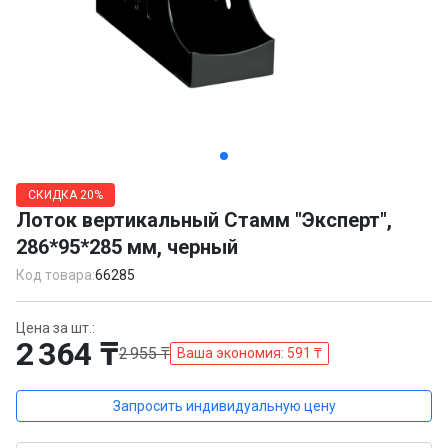
Item
1
СКИДКА
20%
of
Лоток вертикальный Стамм "Эксперт",
5
286*95*285 мм, черный
Код товара:
66285
Цена за шт.:
2 364 ₸
2 955 ₸
Ваша экономия: 591 ₸
Запросить индивидуальную цену