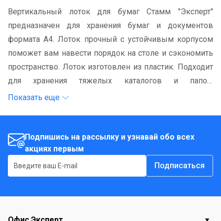
Вертикальный лоток для бумаг Стамм "Эксперт"
предназначен для хранения бумаг и документов
формата А4. Лоток прочный с устойчивым корпусом
поможет вам навести порядок на столе и сэкономить
пространство. Лоток изготовлен из пластик. Подходит
для хранения тяжелых каталогов и папок.
Наклеивается табличка для маркировки. Лоток для
Показать еще
бумаг станет незаменимым помощником для работы с
бумагами дома или в офисе, а его стильный дизайн
впишется в любой интерьер. Благодаря лотку для
Подпишись на рассылку и узнавай обо всех
акциях первым
бумаг, важные бумаги и документы всегда будут под
рукой.
Подписаться
Офис Эксперт