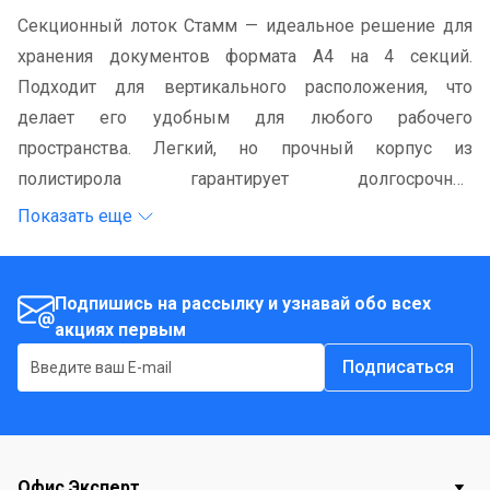
Секционный лоток Стамм — идеальное решение для
хранения документов формата А4 на 4 секций.
Подходит для вертикального расположения, что
делает его удобным для любого рабочего
пространства. Легкий, но прочный корпус из
полистирола гарантирует долгосрочное
использование, а стильный дизайн органично
Показать еще
впишется в любой интерьер. Лоток поможет
эффективно организовать рабочие материалы, всегда
держа документы под рукой.
Подпишись на рассылку и узнавай обо всех
акциях первым
Подписаться
Офис Эксперт