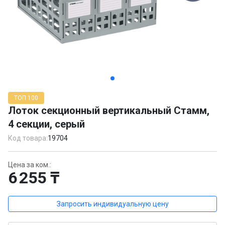
Item
1
ТОП 100
of
Лоток секционный вертикальный Стамм,
4
4 секции, серый
Код товара:
19704
Цена за ком.:
6 255 ₸
Запросить индивидуальную цену