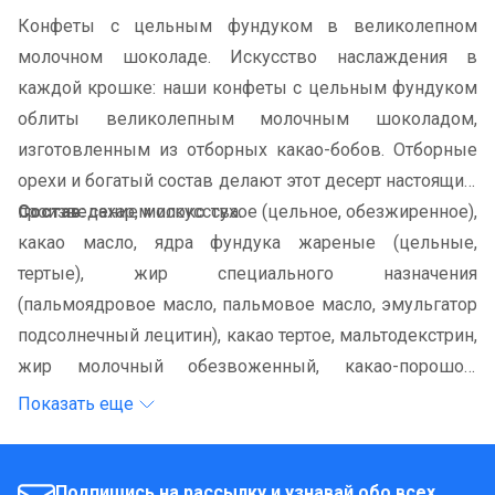
Конфеты с цельным фундуком в великолепном
молочном шоколаде. Искусство наслаждения в
каждой крошке: наши конфеты с цельным фундуком
облиты великолепным молочным шоколадом,
изготовленным из отборных какао-бобов. Отборные
орехи и богатый состав делают этот десерт настоящим
произведением искусства.
Состав:
сахар, молоко сухое (цельное, обезжиренное),
какао масло, ядра фундука жареные (цельные,
тертые), жир специального назначения
(пальмоядровое масло, пальмовое масло, эмульгатор
подсолнечный лецитин), какао тертое, мальтодекстрин,
жир молочный обезвоженный, какао-порошок,
эквивалент какао масла (рафинированные
Показать еще
дезодорированные растительные масла (пальмовое,
ши), эмульгатор лецитин подсолнечный),
эмульгаторы: лецитин соевый, Е476; ароматизаторы.
Подпишись на рассылку и узнавай обо всех