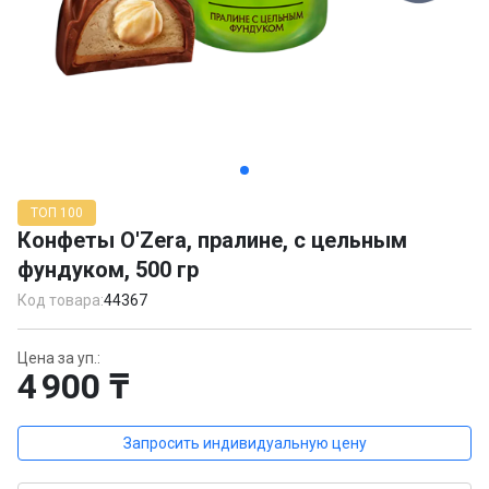
Item
1
ТОП 100
of
Конфеты O'Zera, пралине, c цельным
2
фундуком, 500 гр
Код товара:
44367
Цена за уп.:
4 900 ₸
Запросить индивидуальную цену