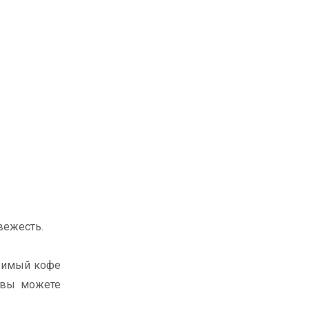
вежесть.
оримый кофе
 вы можете