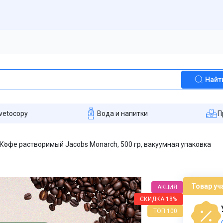
Найт
vetocopy
Вода и напитки
П
Кофе растворимый Jacobs Monarch, 500 гр, вакуумная упаковка
Товар уч
АКЦИЯ
СКИДКА
18%
ТОП 100