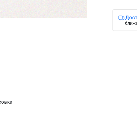
Дост
ближ
ковка