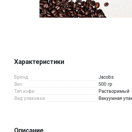
Item
1
of
5
Характеристики
Бренд:
Jacobs
Вес:
500 гр
Тип кофе:
Растворимый
Вид упаковки:
Вакуумная упа
Описание