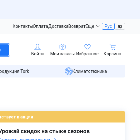
Контакты
Оплата
Доставка
Возврат
Еще
Рус
Қаз
и
Войти
Мои заказы
Избранное
Корзина
родукция Tork
Климатотехника
аствует в акции
Урожай скидок на стыке сезонов
Смотреть условия акции