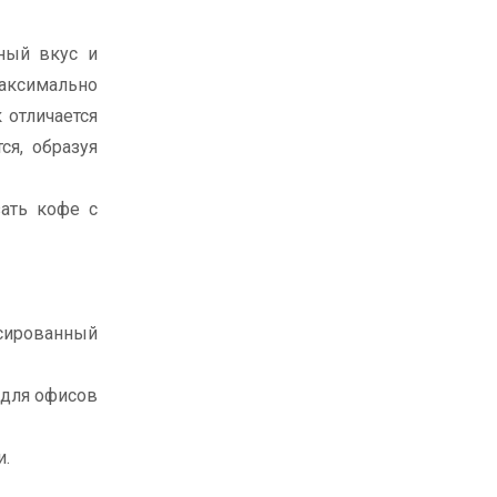
ный вкус и
максимально
 отличается
ся, образуя
ать кофе с
нсированный
 для офисов
и.