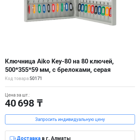
Item
1
Ключница Aiko Key-80 на 80 ключей,
of
500*355*59 мм, с брелоками, серая
1
Код товара:
50171
Цена за шт.:
40 698 ₸
Запросить индивидуальную цену
Доставка
в г. Алматы