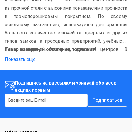
из прочной стали с высокими показателями прочности
и термопорошковым покрытием. По своему
основному назначению, используется для хранения
большого количество ключей от дверных и других
типов замков, а проходных предприятий, учебных и
иных заведений, гостиниц, офисных центров. В
Товар возврату и обмену не подлежит!
комплект входит: 80 пластиковых брелоков с
Показать еще
бирками, оснащена металлическими крючками для
навешивания ключей, закрывается на ключевой
замок.
Подпишись на рассылку и узнавай обо всех
акциях первым
Подписаться