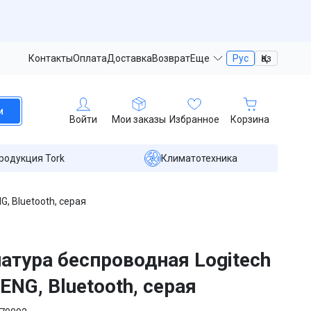
Контакты
Оплата
Доставка
Возврат
Еще
Рус
Қаз
и
Войти
Мои заказы
Избранное
Корзина
родукция Tork
Климатотехника
, Bluetooth, серая
атура беспроводная Logitech
 ENG, Bluetooth, серая