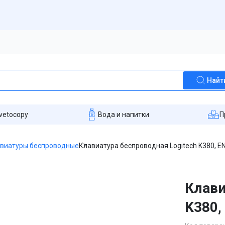
Найт
vetocopy
Вода и напитки
П
виатуры беспроводные
Клавиатура беспроводная Logitech K380, ENG
Клави
K380,