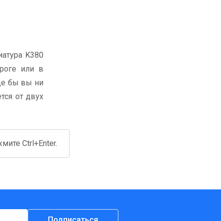
иатура K380
ороге или в
де бы вы ни
тся от двух
ите Ctrl+Enter.
Подписаться