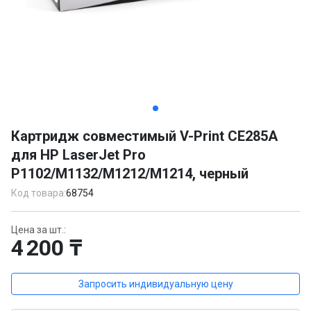
Item
1
Картридж совместимый V-Print CE285A
of
для HP LaserJet Pro
2
P1102/M1132/M1212/M1214, черный
Код товара:
68754
Цена за шт.:
4 200 ₸
Запросить индивидуальную цену