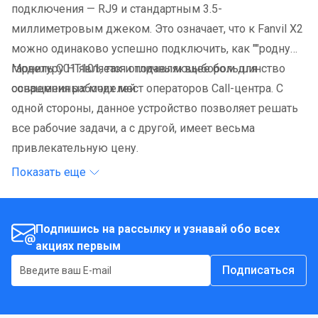
подключения — RJ9 и стандартным 3.5-
миллиметровым джеком. Это означает, что к Fanvil X2
можно одинаково успешно подключить, как ""родную""
гарнитуру HT101, так и подавляющее большинство
Модель C01 является отличным выбором для
современных моделей.
оснащения рабочих мест операторов Call-центра. С
одной стороны, данное устройство позволяет решать
все рабочие задачи, а с другой, имеет весьма
привлекательную цену.
Показать еще
Подпишись на рассылку и узнавай обо всех
акциях первым
Подписаться