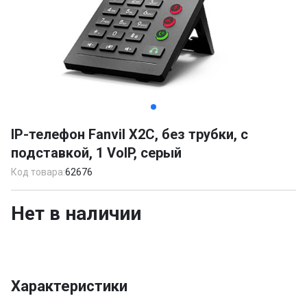
Item
1
IP-телефон Fanvil X2C, без трубки, с
of
подставкой, 1 VoIP, серый
2
Код товара:
62676
Нет в наличии
Характеристики