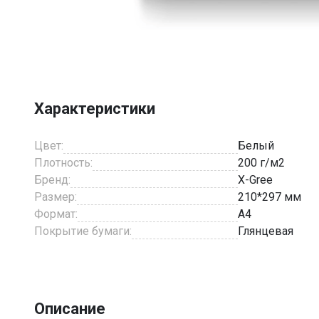
Item
1
of
1
Характеристики
Цвет:
Белый
Плотность:
200 г/м2
Бренд:
X-Gree
Размер:
210*297 мм
Формат:
A4
Покрытие бумаги:
Глянцевая
Описание