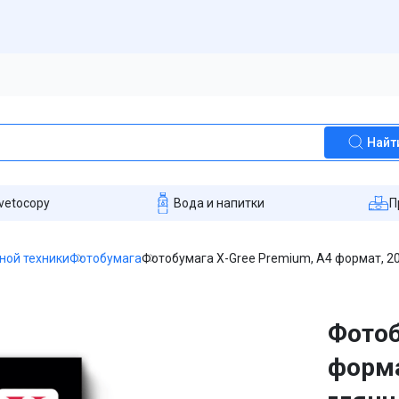
Найт
vetocopy
Вода и напитки
П
ной техники
Фотобумага
Фотобумага X-Gree Premium, A4 формат, 20
Фотоб
форма