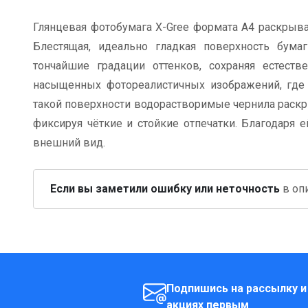
Глянцевая фотобумага X-Gree формата A4 раскрыва
Блестящая, идеально гладкая поверхность бума
тончайшие градации оттенков, сохраняя естест
насыщенных фотореалистичных изображений, где 
такой поверхности водорастворимые чернила раск
фиксируя чёткие и стойкие отпечатки.
Благодаря е
внешний вид.
Если вы заметили ошибку или неточность
в опи
Подпишись на рассылку и
акциях первым