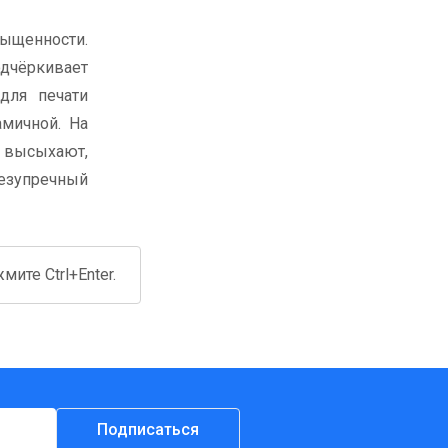
сыщенности.
дчёркивает
для печати
мичной. На
и высыхают,
безупречный
ите Ctrl+Enter.
Подписаться