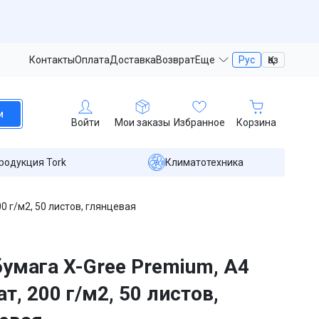
Контакты
Оплата
Доставка
Возврат
Еще
Рус
Қаз
и
Войти
Мои заказы
Избранное
Корзина
родукция Tork
Климатотехника
0 г/м2, 50 листов, глянцевая
умага X-Gree Premium, A4
т, 200 г/м2, 50 листов,