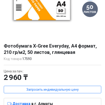
Item
1
Фотобумага X-Gree Everyday, A4 формат,
of
210 гр/м2, 50 листов, глянцевая
1
Код товара:
17593
Цена за пач.:
2 960 ₸
Запросить индивидуальную цену
Доставка
в г. Алматы