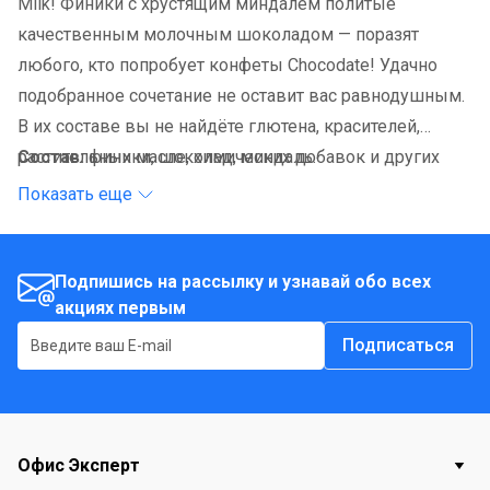
Milk! Финики с хрустящим миндалем политые
качественным молочным шоколадом — поразят
любого, кто попробует конфеты Chocodate! Удачно
подобранное сочетание не оставит вас равнодушным.
В их составе вы не найдёте глютена, красителей,
растительных масле, химических добавок и других
Состав:
финики, шоколад, миндаль.
продуктов, которые не произрастают на земле. Если
Показать еще
вы планируете отказаться от сахара, продукция
CHOCODATE — отличный способ начать прямо сейчас
без срывов и жестких ограничений.
Подпишись на рассылку и узнавай обо всех
акциях первым
Подписаться
Офис Эксперт