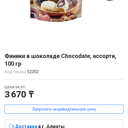
Item
1
Финики в шоколаде Chocodate, ассорти,
of
100 гр
1
Код товара:
52202
Цена за уп.:
3 670 ₸
Запросить индивидуальную цену
Доставка
в г. Алматы