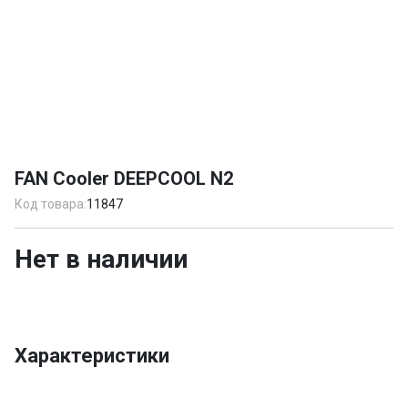
Item
1
FAN Cooler DEEPCOOL N2
of
1
Код товара:
11847
Нет в наличии
Характеристики