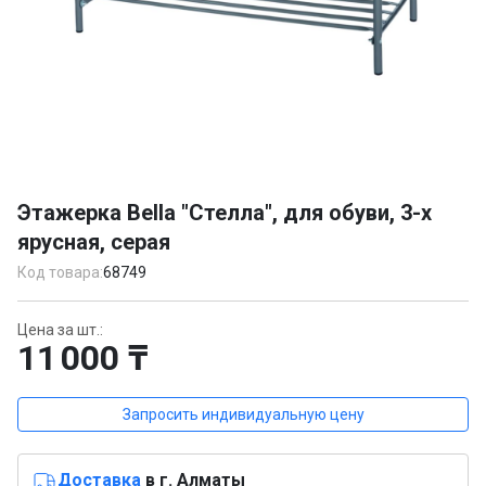
Item
1
Этажерка Bella "Стелла", для обуви, 3-х
of
ярусная, серая
1
Код товара:
68749
Цена за шт.:
11 000 ₸
Запросить индивидуальную цену
Доставка
в г. Алматы