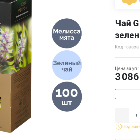
Чай Gr
зелен
Код товара:
Цена за уп.:
3 086
Под зак