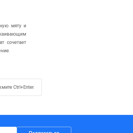
тную мяту и
окаивающим
т сочетает
ние.
ите Ctrl+Enter.