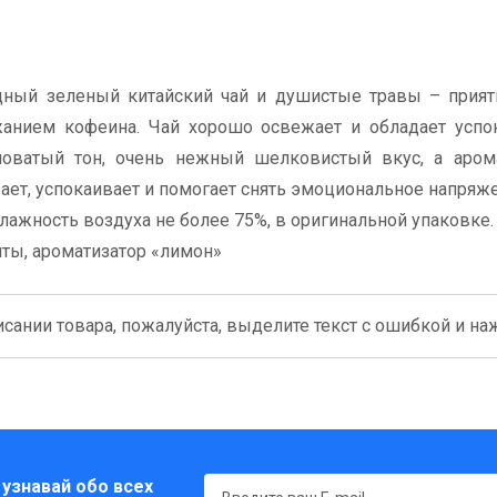
ходный зеленый китайский чай и душистые травы – прия
анием кофеина. Чай хорошо освежает и обладает усп
новатый тон, очень нежный шелковистый вкус, а арома
ет, успокаивает и помогает снять эмоциональное напряже
лажность воздуха не более 75%, в оригинальной упаковке.
яты, ароматизатор «лимон»
сании товара, пожалуйста, выделите текст с ошибкой и нажм
 узнавай обо всех