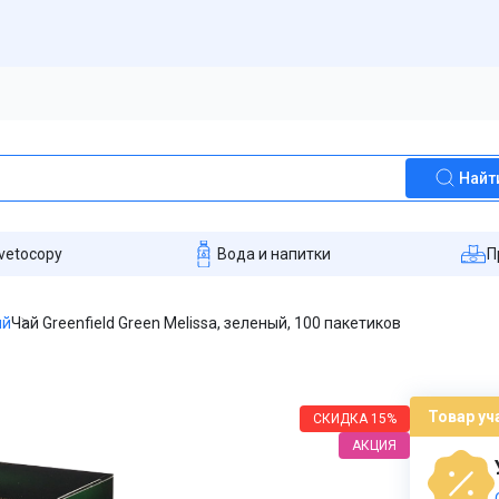
Найт
vetocopy
Вода и напитки
П
ый
Чай Greenfield Green Melissa, зеленый, 100 пакетиков
Товар уч
СКИДКА
15%
АКЦИЯ