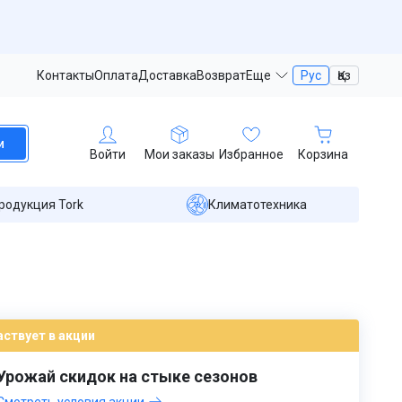
Контакты
Оплата
Доставка
Возврат
Еще
Рус
Қаз
и
Войти
Мои заказы
Избранное
Корзина
родукция Tork
Климатотехника
аствует в акции
Урожай скидок на стыке сезонов
Смотреть условия акции