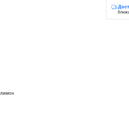
Дост
ближ
 лимон