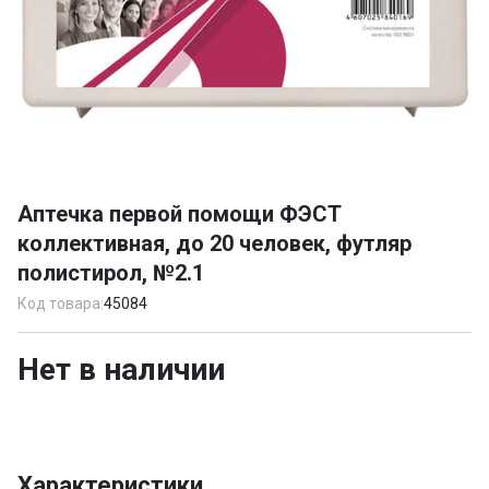
Item
1
Аптечка первой помощи ФЭСТ
of
коллективная, до 20 человек, футляр
1
полистирол, №2.1
Код товара:
45084
Нет в наличии
Характеристики