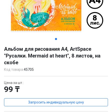
Item
1
Альбом для рисования А4, ArtSpace
of
"Русалки. Mermaid at heart", 8 листов, на
5
скобе
Код товара:
45705
Цена за шт.:
99 ₸
Запросить индивидуальную цену