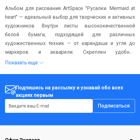
Альбом для рисования ArtSpace "Русалки. Mermaid at
heart" — идеальный выбор для творческих и активных
художников. Внутри листы высококачественной
белой бумаги, подходящей для различных
художественных техник — от карандаша и угля до
маркеров и акварели. Скреплен удобной
металлической скобой, что обеспечивает надежность
Показать еще
и легкость в использовании. Оригинальная обложка с
изображением милых русалок вдохновляет на
творчество и помогает раскрыть художественный
Подпишись на рассылку и узнавай обо всех
акциях первым
потенциал. Отличный вариант для занятий и
творчества как дома, так и в учебных заведениях!
Подписаться