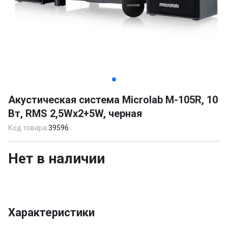
Item
1
Акустическая система Microlab M-105R, 10
of
Вт, RMS 2,5Wx2+5W, черная
3
Код товара:
39596
Нет в наличии
Характеристики