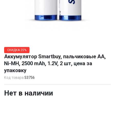
Item
1
СКИДКА
25%
of
Аккумулятор Smartbuy, пальчиковые AA,
1
Ni-MH, 2500 mAh, 1.2V, 2 шт, цена за
упаковку
Код товара:
53756
Нет в наличии