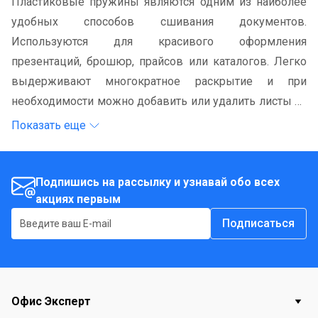
Пластиковые пружины являются одним из наиболее
удобных способов сшивания документов.
Используются для красивого оформления
презентаций, брошюр, прайсов или каталогов. Легко
выдерживают многократное раскрытие и при
необходимости можно добавить или удалить листы из
готовой брошюры.
Показать еще
Подпишись на рассылку и узнавай обо всех
акциях первым
Подписаться
Офис Эксперт