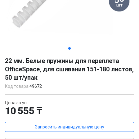
Item
1
22 мм. Белые пружины для переплета
of
OfficeSpace, для сшивания 151-180 листов,
3
50 шт/упак
Код товара:
49672
Цена за уп.:
10 555 ₸
Запросить индивидуальную цену