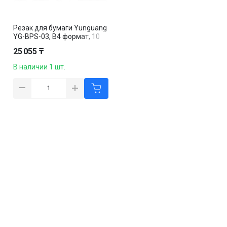
Резак для бумаги Yunguang
YG-BPS-03, B4 формат, 10
листов, с фиксатором,
25 055 ₸
сабельный
В наличии 1 шт.