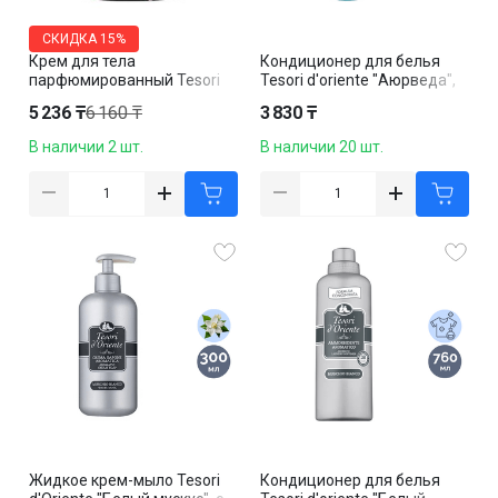
СКИДКА
15%
Крем для тела
Кондиционер для белья
парфюмированный Tesori
Tesori d'oriente "Аюрведа",
d'Oriente "Китайская
760 мл
5 236 ₸
6 160 ₸
3 830 ₸
орхидея", 300 мл
В наличии 2 шт.
В наличии 20 шт.
Жидкое крем-мыло Tesori
Кондиционер для белья