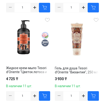
Жидкое крем-мыло Tesori
Гель для душа Tesori
d'Oriente "Цветок лотоса и
d'Oriente "Византия", 250 мл
масло ши", с дозатором, 300
4 725 ₸
3 930 ₸
мл
В наличии 11 шт.
В наличии 11 шт.