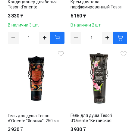
Кондиционер для белья
Крем для тела
Tesori d'oriente
парфюмированный Tesori
"Талассотерапия", 760 мл
d'Oriente "Хаммам", 300 мл
3 830 ₸
6 160 ₸
В наличии 3 шт.
В наличии 2 шт.
Гель для душа Tesori
Гель для душа Tesori
d'Oriente "Китайская
d'Oriente "Япония", 250 мл
орхидея", 250 мл
3 930 ₸
3 930 ₸