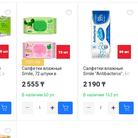
ТОП 100
е
Салфетки влажные
Салфетки влажные
, с
Smile, 72 штуки в
Smile "Antibacterial", 60
тук в
упаковке
штук в упаковке
2 555 ₸
2 190 ₸
В наличии 60 уп.
В наличии 163 уп.