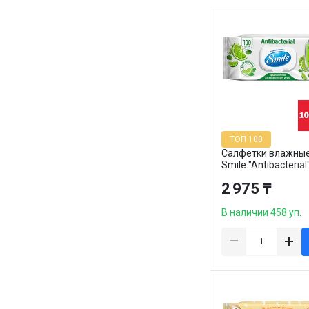
ТОП 100
Салфетки влажны
Smile "Antibacterial"
витаминами, 100 ш
2 975 ₸
упаковке
В наличии 458 уп.