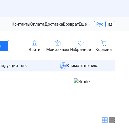
Контакты
Оплата
Доставка
Возврат
Еще
Рус
Қаз
и
Войти
Мои заказы
Избранное
Корзина
родукция Tork
Климатотехника