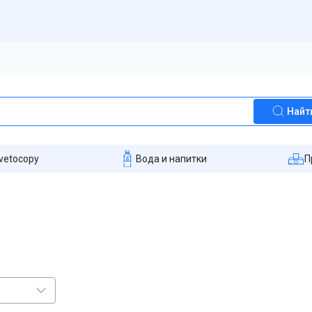
Найт
vetocopy
Вода и напитки
П