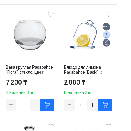
Ваза круглая Pasabahce
Блюдо для лимона
"Flora", стекло, цвет
Pasabahce "Basic", с
прозрачный, диаметр
крышкой, 12 см, стекло
7 200 ₸
2 080 ₸
23,5 см, высота 20 см
В наличии 3 шт.
В наличии 2 шт.