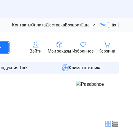
Контакты
Оплата
Доставка
Возврат
Еще
Рус
Қаз
и
Войти
Мои заказы
Избранное
Корзина
родукция Tork
Климатотехника