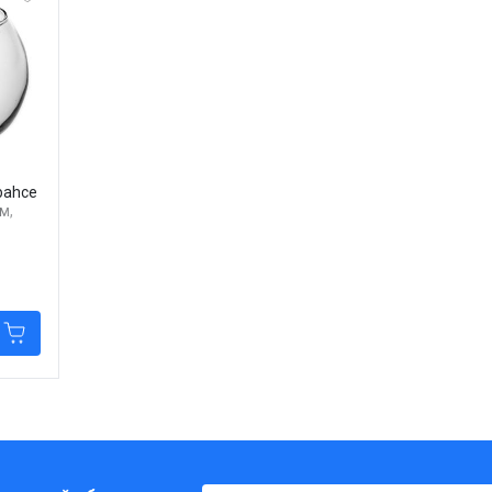
bahce
м,