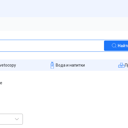
Найт
vetocopy
Вода и напитки
П
ce