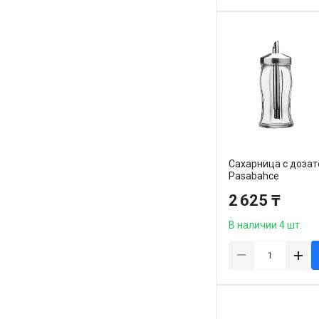
Сахарница с доза
Pasabahce
"Black&White", 260 
2 625 ₸
стекло/металл
В наличии 4 шт.