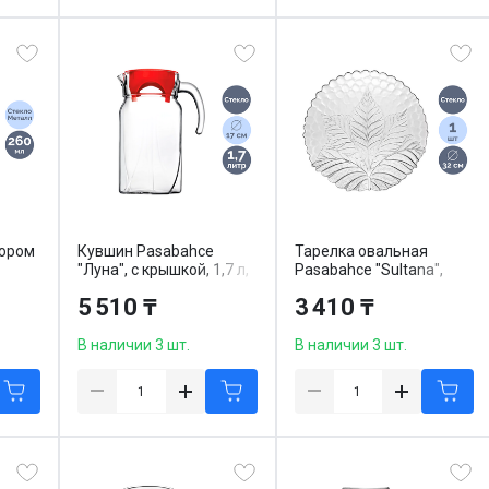
тором
Кувшин Pasabahce
Тарелка овальная
"Луна", с крышкой, 1,7 л,
Pasabahce "Sultana",
мл,
стекло
25*32 см, стекло
5 510 ₸
3 410 ₸
В наличии 3 шт.
В наличии 3 шт.