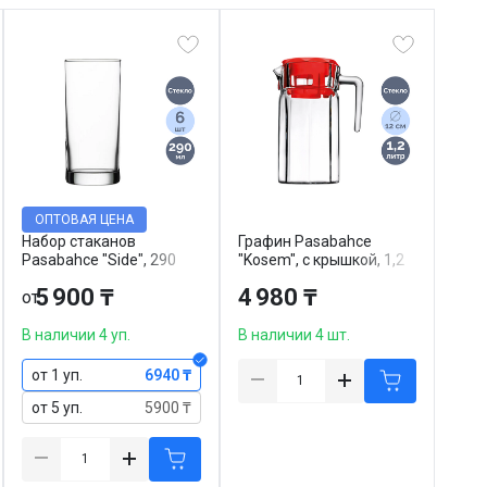
ОПТОВАЯ ЦЕНА
Набор стаканов
Графин Pasabahce
Pasabahce "Side", 290
"Kosem", с крышкой, 1,2
мл, стекло, 6 шт/упак
л, стекло
5 900 ₸
4 980 ₸
от
В наличии 4 уп.
В наличии 4 шт.
от 1 уп.
6940 ₸
от 5 уп.
5900 ₸