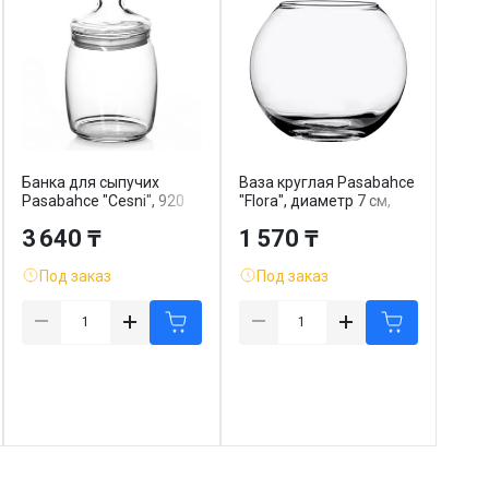
Банка для сыпучих
Ваза круглая Pasabahce
Pasabahce "Cesni", 920
"Flora", диаметр 7 см,
мл, с крышкой
высота 8 см
3 640 ₸
1 570 ₸
Под заказ
Под заказ