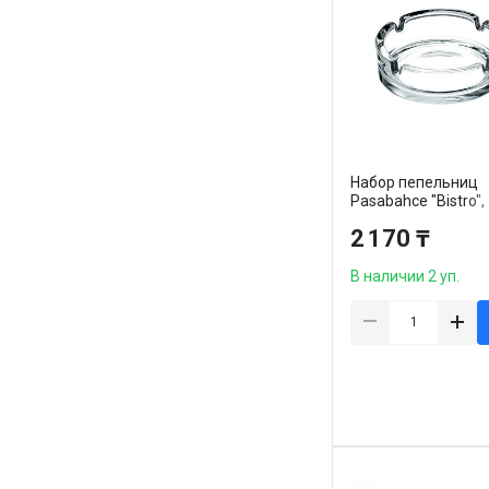
Набор пепельниц
Pasabahce "Bistro",
мл, стекло, 2 шт/уп
2 170 ₸
В наличии 2 уп.