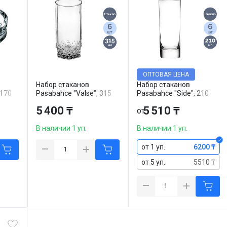
ОПТОВАЯ ЦЕНА
Набор стаканов
Набор стаканов
 170
Pasabahce "Valse", 315
Pasabahce "Side", 210
ак
мл, стекло, 6 шт/упак
мл, стекло, 6 шт/упак
5 400 ₸
5 510 ₸
от
В наличии 1 уп.
В наличии 1 уп.
от 1 уп.
6200 ₸
от 5 уп.
5510 ₸