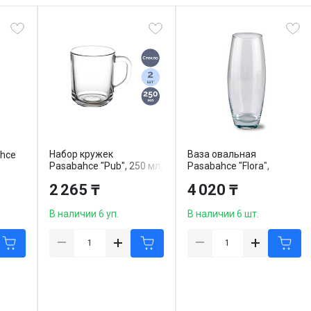
Набор кружек
Ваза овальная
ahce
Pasabahce "Pub", 250 мл,
Pasabahce "Flora",
стекло, 2 шт/упак
размер 260*70*82 мм
2 265 ₸
4 020 ₸
В наличии 6 уп.
В наличии 6 шт.