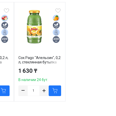
0,2 л,
Сок Pago "Апельсин", 0,2
а
л, стеклянная бутылка
1 630 ₸
В наличии 24 бут.