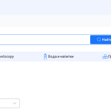
Найт
vetocopy
Вода и напитки
П