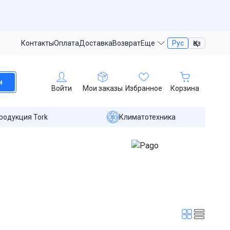
Контакты
Оплата
Доставка
Возврат
Еще
Рус
Қаз
и
Войти
Мои заказы
Избранное
Корзина
родукция Tork
Климатотехника