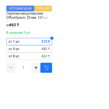
ОПТОВАЯ ЦЕНА
ТОП 100
Скрепки канцелярские
OfficeSpace, 33 мм, 100 шт.,
оцинкованные
463 ₸
от
В наличии 3 уп.
от 1 уп.
575 ₸
от 4 уп.
480 ₸
от 8 уп.
463 ₸