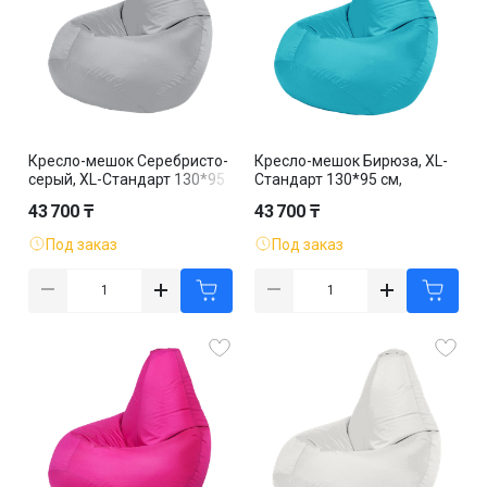
Кресло-мешок Серебристо-
Кресло-мешок Бирюза, XL-
серый, XL-Стандарт 130*95
Стандарт 130*95 см,
см, оксфорд, съемный
оксфорд, съемный чехол
43 700 ₸
43 700 ₸
чехол
Под заказ
Под заказ