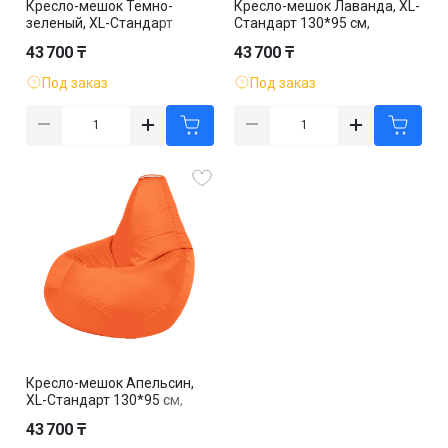
Кресло-мешок Темно-
Кресло-мешок Лаванда, XL-
зеленый, XL-Стандарт
Стандарт 130*95 см,
130*95 см, оксфорд,
оксфорд, съемный чехол
43 700 ₸
43 700 ₸
съемный чехол
Под заказ
Под заказ
Кресло-мешок Апельсин,
XL-Стандарт 130*95 см,
оксфорд, съемный чехол
43 700 ₸