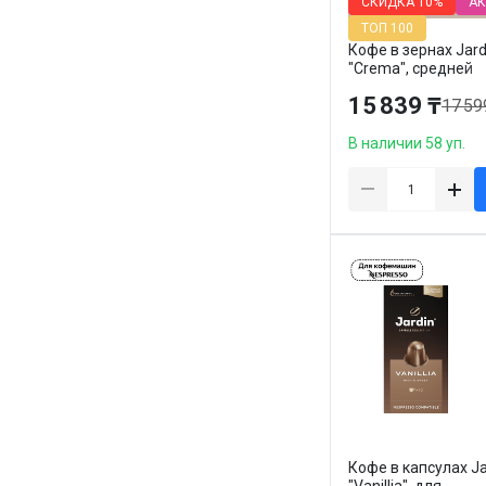
СКИДКА
10%
АК
ТОП 100
Кофе в зернах Jard
"Crema", средней
обжарки, 1000 гр
15 839 ₸
17 59
В наличии 58 уп.
Кофе в капсулах Ja
"Vanillia", для