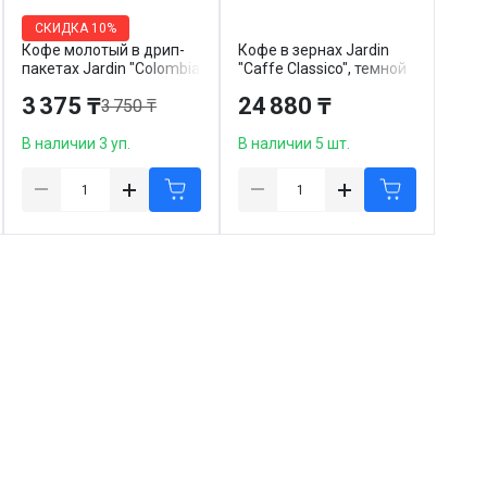
СКИДКА
10%
Кофе молотый в дрип-
Кофе в зернах Jardin
пакетах Jardin "Colombia
"Caffe Classico", темной
Caldas", 6 пакетиков
обжарки, 1000 гр
3 375 ₸
24 880 ₸
3 750 ₸
В наличии 3 уп.
В наличии 5 шт.