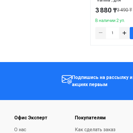
кофемашин Nespre
3 880 ₸
3 490 ₸
10 капсул
В наличии 2 уп.
Подпишись на рассылку и
акциях первым
Офис Эксперт
Покупателям
О нас
Как сделать заказ