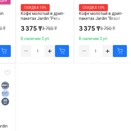
ЦИЯ
СКИДКА
10%
СКИДКА
10%
in
Кофе молотый в дрип-
Кофе молотый в дрип-
пакетах Jardin "Peru
пакетах Jardin "Brazil
Piura", 6 пакетиков
Cerrado", 6 пакетиков
3 375 ₸
3 375 ₸
9 ₸
3 750 ₸
3 750 ₸
В наличии 3 уп.
В наличии 3 уп.
rdin