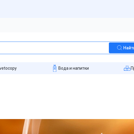
Найт
vetocopy
Вода и напитки
П