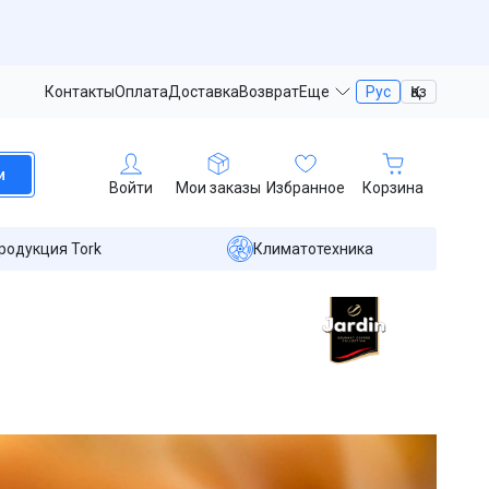
Контакты
Оплата
Доставка
Возврат
Еще
Рус
Қаз
и
Войти
Мои заказы
Избранное
Корзина
родукция Tork
Климатотехника