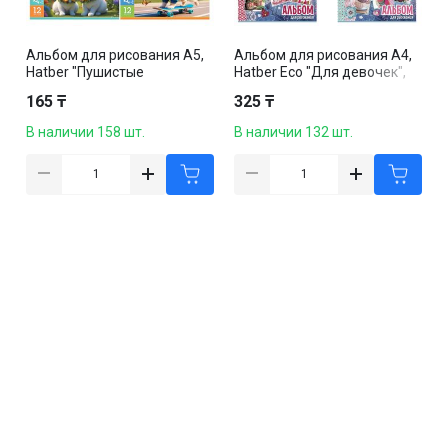
Альбом для рисования А5,
Альбом для рисования А4,
Hatber "Пушистые
Hatber Eco "Для девочек",
милашки", 12 листов, на
20 листов, на скобе
165 ₸
325 ₸
скобе
В наличии 158 шт.
В наличии 132 шт.