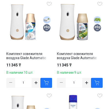
Комплект освежителя
Комплект освежителя
воздуха Glade Automatic
воздуха Glade Automatic
"Свежесть белья", со
"Свежесть утра", со
11 345 ₸
11 345 ₸
сменным баллоном, 269 мл
сменным баллоном, 269 мл
В наличии 10 шт.
В наличии 9 шт.