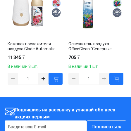
Комплект освежителя
Освежитель воздуха
воздуха Glade Automatic
OfficeClean "Северные
"Пион и сочные ягоды", со
ягоды", 300 мл
11 345 ₸
705 ₸
сменным баллоном, 269 мл
В наличии 8 шт.
В наличии 1 шт.
Подпишись на рассылку и узнавай обо всех
акциях первым
Подписаться