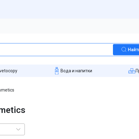
Найт
vetocopy
Вода и напитки
П
smetics
metics