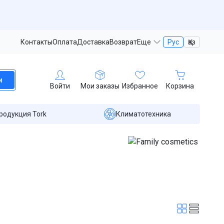
Контакты
Оплата
Доставка
Возврат
Еще
Рус
Қаз
и
Войти
Мои заказы
Избранное
Корзина
родукция Tork
Климатотехника