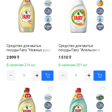
Средство для мытья
Средство для мытья
посуды Fairy "Нежные руки.
посуды Fairy "Апельсин и
Ромашка и витамин Е", 1350
лимонник", 450 мл
2 899 ₸
1 510 ₸
мл
В наличии 214 шт.
В наличии 201 шт.