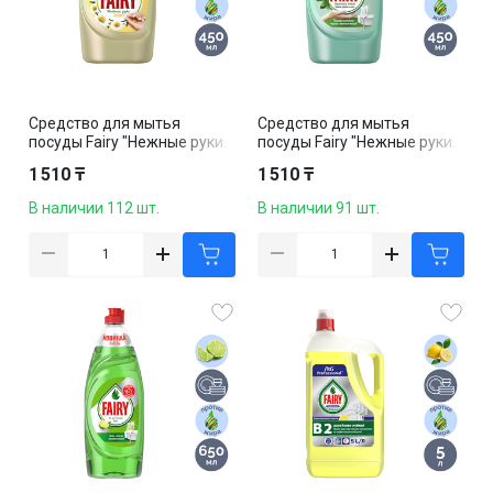
Средство для мытья
Средство для мытья
посуды Fairy "Нежные руки.
посуды Fairy "Нежные руки.
Ромашка и витамин Е", 450
Чайное дерево и мята", 450
1 510 ₸
1 510 ₸
мл
мл
В наличии 112 шт.
В наличии 91 шт.