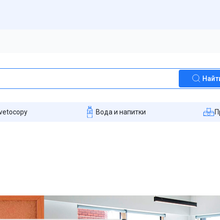
Найт
vetocopy
Вода и напитки
П