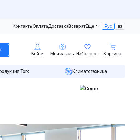
Контакты
Оплата
Доставка
Возврат
Еще
Рус
Қаз
и
Войти
Мои заказы
Избранное
Корзина
родукция Tork
Климатотехника