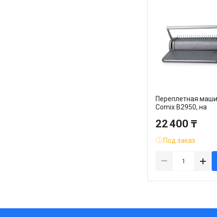
Переплетная маш
Comix B2950, на
пластиковую пруж
22 400 ₸
переплет максима
150 листов, серая
Под заказ