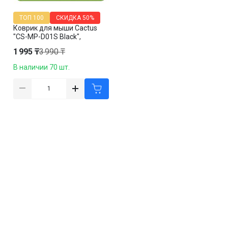
ТОП 100
СКИДКА
50%
Коврик для мыши Cactus
"CS-MP-D01S Black",
резиновая основа,
1 995 ₸
3 990 ₸
250*200*3 мм, черный
В наличии 70 шт.