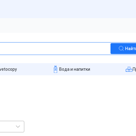
Найт
vetocopy
Вода и напитки
П