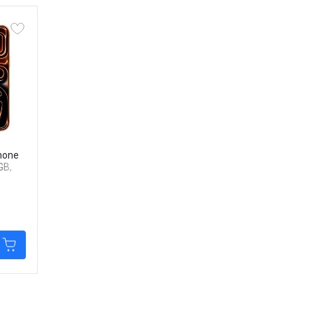
hone
GB,