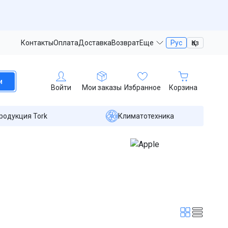
Контакты
Оплата
Доставка
Возврат
Еще
Рус
Қаз
и
Войти
Мои заказы
Избранное
Корзина
родукция Tork
Климатотехника