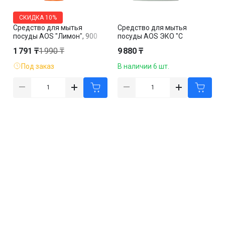
СКИДКА
10%
Средство для мытья
Средство для мытья
посуды AOS "Лимон", 900
посуды AOS ЭКО "С
мл
Фруктовыми кислотами",
1 791 ₸
1 990 ₸
9 880 ₸
4800 мл
Под заказ
В наличии 6 шт.