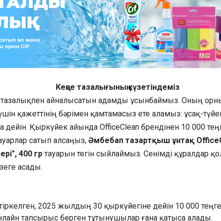
Кеңсе тазалығының күзетіндеміз
біз тазалықпен айналысатын адамды ұсынбаймыз. Оның орны
үшін қажеттінің бәрімен қамтамасыз ете аламыз: ұсақ-түйе
а дейін. Қыркүйек айында OfficeClean брендінен 10 000 те
ауарлар сатып алсаңыз,
Әмбебап тазартқыш ұнтақ Office
ері", 400 гр
тауарын тегін сыйлаймыз. Сенімді құралдар қ
зеге асады.
 тіркелген, 2025 жылдың 30 қыркүйегіне дейін 10 000 теңг
нлайн тапсырыс берген тұтынушылар ғана қатыса алады.