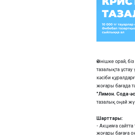
Өкінішке орай, 
тазалықта ұстау 
кәсіби құралдарғ
жоғары бағада т
"Лимон. Сода-әс
тазалық оңай жү
Шарттары:
- Акцияға сайтта
жоғары бағаға о