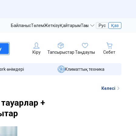
Байланыс
Төлем
Жеткізу
Қайтарым
Тағы
Рус
Қаз
у
Кіру
Тапсырыстар
Таңдаулы
Себет
ork өнімдері
Климаттық техника
Келесі
н тауарлар +
ықтар