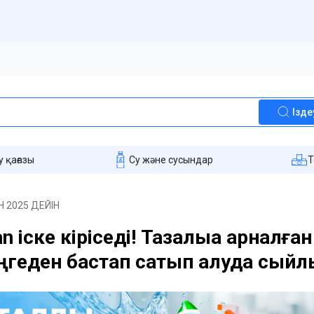
Ізде
 қағазы
Су және сусындар
T
Н 2025 ДЕЙІН
an іске кіріседі! Тазалыққа арналға
еңгеден бастап сатып алуда сыйл