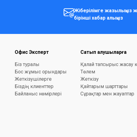
Жіберілімге жазылыңыз ж
бірінші хабар алыңыз
Офис Эксперт
Сатып алушыларға
Біз туралы
Қалай тапсырыс жасау 
Бос жұмыс орындары
Төлем
Жеткізушілерге
Жеткізу
Біздің клиенттер
Қайтарым шарттары
Байланыс нөмірлері
Сұрақтар мен жауаптар