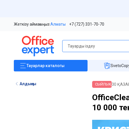
Жеткізу аймағыңыз:
Алматы
+7 (727) 331-70-70
Тауарлар
каталогы
SvetoCopy
Алдыңғы
30 ҚАЗА
СЫЙЛЫҚ
OfficeCle
10 000 т