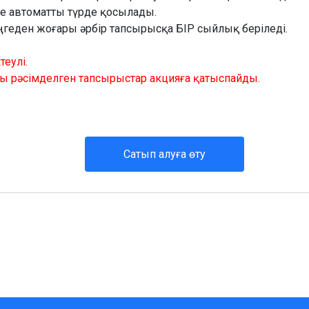
е автоматты түрде қосылады.
еңгеден жоғары әрбір тапсырысқа БІР сыйлық беріледі.
теулі.
ы рәсімделген тапсырыстар акцияға қатыспайды.
Сатып алуға өту