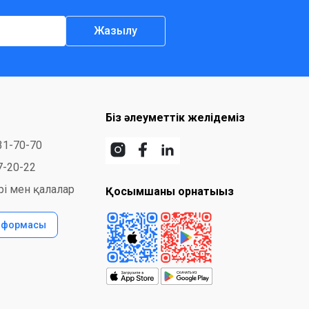
Жазылу
Біз әлеуметтік желідеміз
31-70-70
7-20-22
і мен қалалар
Қосымшаны орнатыңыз
с формасы