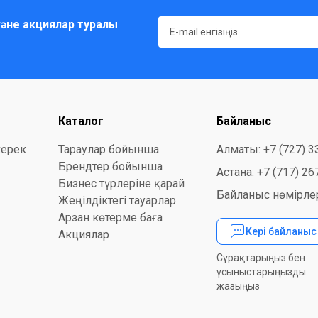
әне акциялар туралы
Каталог
Байланыс
керек
Тараулар бойынша
Алматы: +7 (727) 3
Брендтер бойынша
Астана: +7 (717) 26
Бизнес түрлеріне қарай
Байланыс нөмірлер
Жеңілдіктегі тауарлар
Арзан көтерме баға
Кері байланы
Акциялар
Сұрақтарыңыз бен
ұсыныстарыңызды
жазыңыз