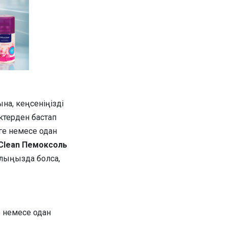
на, кеңсеніңізді
ктерден бастап
ңге немесе одан
Clean Пемоксоль
олыңызда болса,
е немесе одан