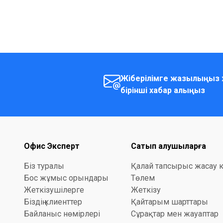
Жіберілімге жазылыңыз 
бірінші хабар алыңыз
Офис Эксперт
Сатып алушыларға
Біз туралы
Қалай тапсырыс жасау 
Бос жұмыс орындары
Төлем
Жеткізушілерге
Жеткізу
Біздің клиенттер
Қайтарым шарттары
Байланыс нөмірлері
Сұрақтар мен жауаптар