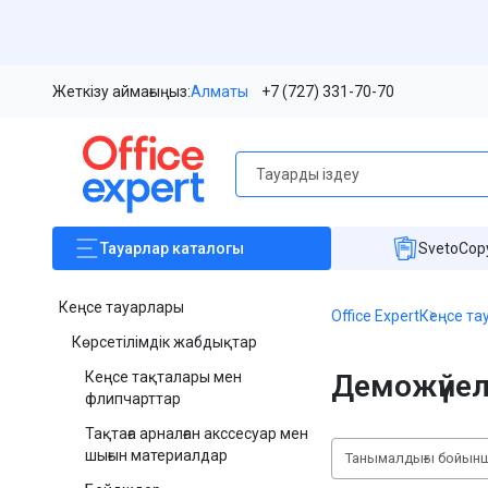
Жеткізу аймағыңыз:
Алматы
+7 (727) 331-70-70
Тауарлар
каталогы
SvetoCopy
Кеңсе тауарлары
Office Expert
Кеңсе та
Көрсетілімдік жабдықтар
Кеңсе тақталары мен
Деможүйе
флипчарттар
Тақтаға арналған акссесуар мен
шығын материалдар
Танымалдығы бойын