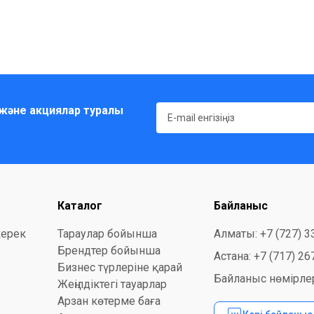
және акциялар туралы
Каталог
Байланыс
керек
Тараулар бойынша
Алматы: +7 (727) 3
Брендтер бойынша
Астана: +7 (717) 26
Бизнес түрлеріне қарай
Байланыс нөмірлер
Жеңілдіктегі тауарлар
Арзан көтерме баға