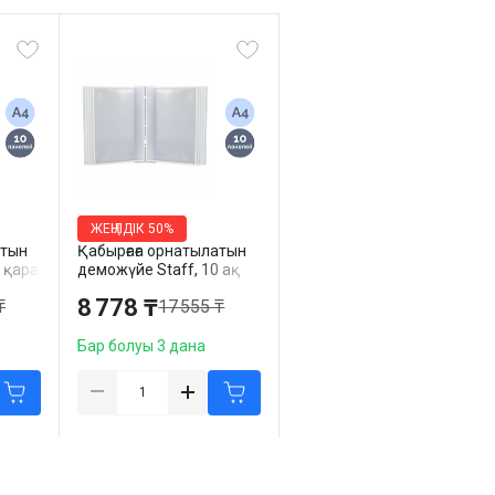
ЖЕҢІЛДІК
50%
атын
Қабырғаға орнатылатын
 қара
деможүйе Staff, 10 ақ
панель
8 778 ₸
₸
17 555 ₸
Бар болуы 3 дана