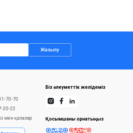
Жазылу
Біз әлеуметтік желідеміз
31-70-70
7-20-22
і мен қалалар
Қосымшаны орнатыңыз