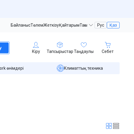
Байланыс
Төлем
Жеткізу
Қайтарым
Тағы
Рус
Қаз
у
Кіру
Тапсырыстар
Таңдаулы
Себет
ork өнімдері
Климаттық техника