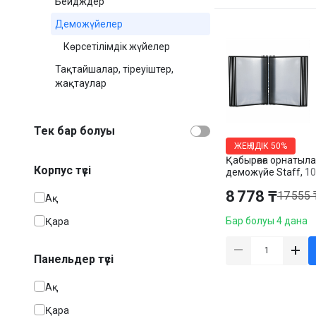
Бейдждер
Деможүйелер
Көрсетілімдік жүйелер
Тақтайшалар, тіреуіштер,
жақтаулар
Тек бар болуы
ЖЕҢІЛДІК
50%
Қабырғаға орнатыл
Корпус түсі
деможүйе Staff, 10
панель
8 778 ₸
17 555 
Ақ
Бар болуы 4 дана
Қара
Панельдер түсі
Ақ
Қара