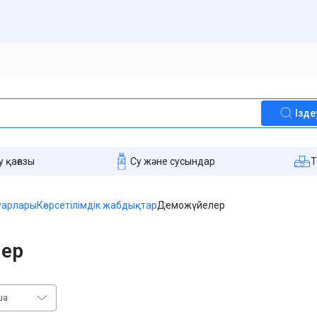
Ізде
 қағазы
Су және сусындар
T
уарлары
Көрсетілімдік жабдықтар
Деможүйелер
лер
ша