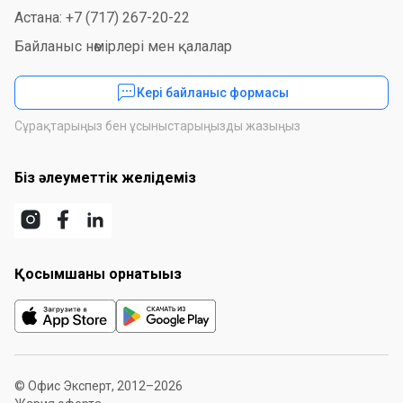
Астана: +7 (717) 267-20-22
Байланыс нөмірлері мен қалалар
Кері байланыс формасы
Сұрақтарыңыз бен ұсыныстарыңызды жазыңыз
Біз әлеуметтік желідеміз
Қосымшаны орнатыңыз
© Офис Эксперт, 2012–2026