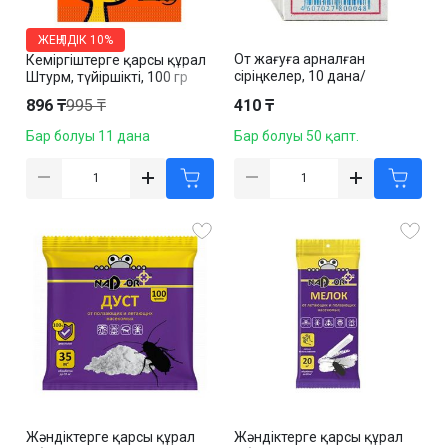
ЖЕҢІЛДІК
10%
От жағуға арналған
Кеміргіштерге қарсы құрал
сіріңкелер, 10 дана/
Штурм, түйіршікті, 100 гр
қаптамада
896 ₸
995 ₸
410 ₸
Бар болуы 11 дана
Бар болуы 50 қапт.
Жәндіктерге қарсы құрал
Жәндіктерге қарсы құрал