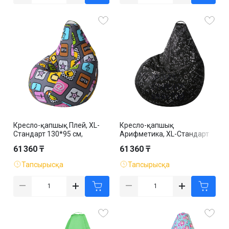
Кресло-қапшық Плей, XL-
Кресло-қапшық
Стандарт 130*95 см,
Арифметика, XL-Стандарт
жаккард, алынбалы қап
130*95 см, жаккард,
61 360 ₸
61 360 ₸
алынбалы қап
Тапсырысқа
Тапсырысқа