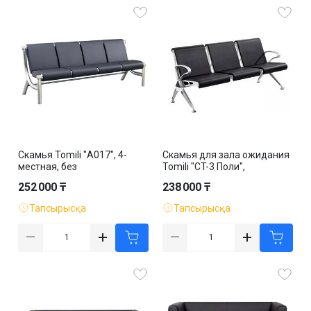
Скамья Tomili "А017", 4-
Скамья для зала ожидания
местная, без
Tomili "СT-3 Поли",
подлокотников, металл,
трехместная, с
252 000 ₸
238 000 ₸
ассорти
подлокотниками, сталь,
ассорти
Тапсырысқа
Тапсырысқа