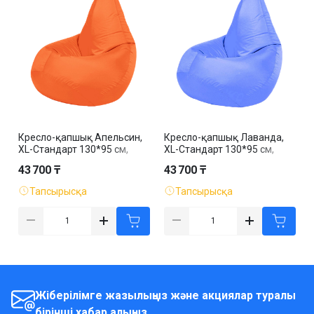
Кресло-қапшық Апельсин,
Кресло-қапшық Лаванда,
XL-Стандарт 130*95 см,
XL-Стандарт 130*95 см,
оксфорд, алынбалы қап
оксфорд, алынбалы қап
43 700 ₸
43 700 ₸
Тапсырысқа
Тапсырысқа
Жіберілімге жазылыңыз және акциялар туралы
бірінші хабар алыңыз