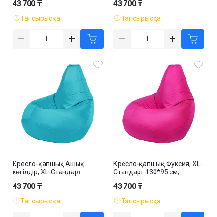
43 700 ₸
43 700 ₸
Тапсырысқа
Тапсырысқа
Кресло-қапшық Ашық
Кресло-қапшық Фуксия, XL-
көгілдір, XL-Стандарт
Стандарт 130*95 см,
130*95 см, оксфорд,
оксфорд, алынбалы қап
43 700 ₸
43 700 ₸
алынбалы қап
Тапсырысқа
Тапсырысқа