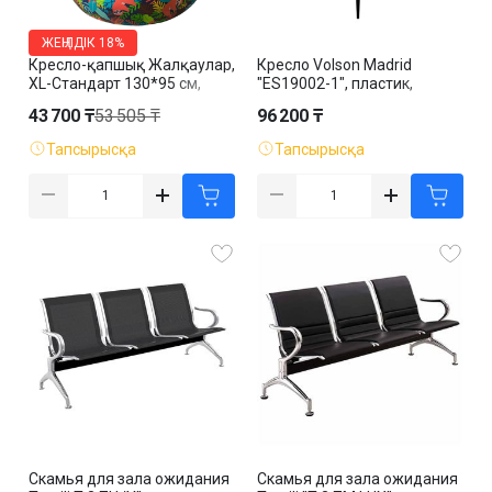
ЖЕҢІЛДІК
18%
Кресло-қапшық Жалқаулар,
Кресло Volson Madrid
XL-Стандарт 130*95 см,
"ES19002-1", пластик,
жаккард, алынбалы қап
ассорти
43 700 ₸
53 505 ₸
96 200 ₸
Тапсырысқа
Тапсырысқа
Скамья для зала ожидания
Скамья для зала ожидания