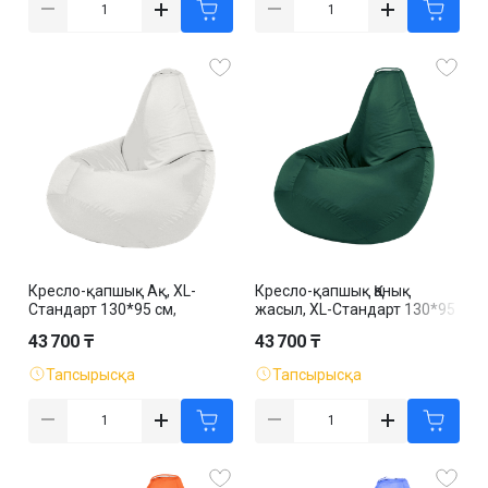
Кресло-қапшық Ақ, XL-
Кресло-қапшық Қанық
Стандарт 130*95 см,
жасыл, XL-Стандарт 130*95
оксфорд, алынбалы қап
см, оксфорд, алынбалы қап
43 700 ₸
43 700 ₸
Тапсырысқа
Тапсырысқа