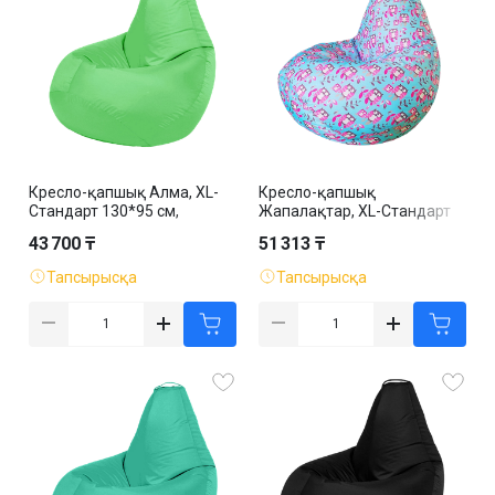
Кресло-қапшық Алма, XL-
Кресло-қапшық
Стандарт 130*95 см,
Жапалақтар, XL-Стандарт
оксфорд, алынбалы қап
130*95 см, оксфорд,
43 700 ₸
51 313 ₸
алынбалы қап
Тапсырысқа
Тапсырысқа