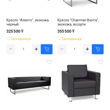
Кресло "Алекто", экокожа,
Кресло "Chairman Вента",
черный
экокожа, ассорти
325 500 ₸
355 500 ₸
Тапсырысқа
Тапсырысқа