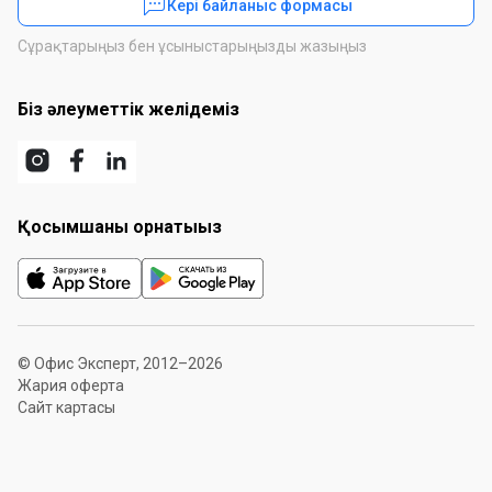
Кері байланыс формасы
Сұрақтарыңыз бен ұсыныстарыңызды жазыңыз
Біз әлеуметтік желідеміз
Қосымшаны орнатыңыз
© Офис Эксперт, 2012–2026
Жария оферта
Сайт картасы