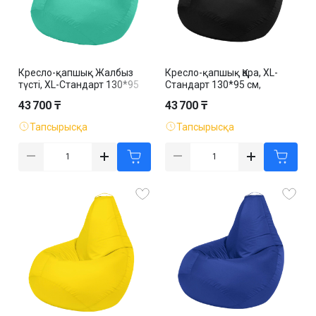
Кресло-қапшық Жалбыз
Кресло-қапшық Қара, XL-
түсті, XL-Стандарт 130*95
Стандарт 130*95 см,
см, оксфорд, алынбалы қап
оксфорд, алынбалы қап
43 700 ₸
43 700 ₸
Тапсырысқа
Тапсырысқа