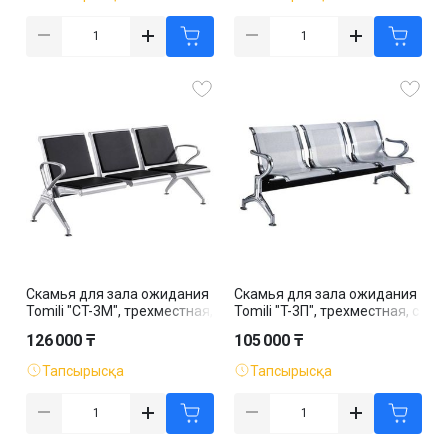
Скамья для зала ожидания
Скамья для зала ожидания
Tomili "СT-3М", трехместная,
Tomili "T-3П", трехместная, с
с подлокотниками, сталь,
подлокотниками, хром
126 000 ₸
105 000 ₸
ассорти
Тапсырысқа
Тапсырысқа