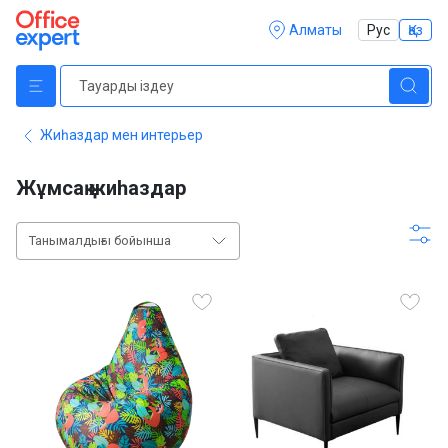
Алматы
Рус
Қаз
Жиһаздар мен интерьер
Жұмсақ жиһаздар
Танымалдығы бойынша