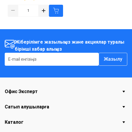
Жіберілімге жазылыңыз және акциялар туралы
бірінші хабар алыңыз
Жазылу
Офис Эксперт
Сатып алушыларға
Каталог