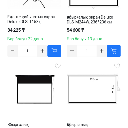
Еденге қойылатын экран
Қабырғалық экран Deluxe
Deluxe DLS-T153x,
DLS-M244W, 236*236 см
үштағанда, 153*153 см
34 225 ₸
54 600 ₸
Бар болуы 22 дана
Бар болуы 13 дана
Қабырғалық
Қабырғалық