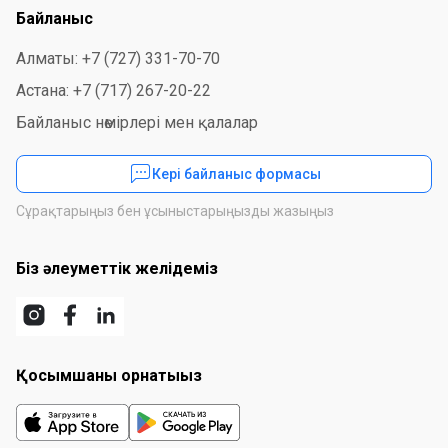
Байланыс
Алматы: +7 (727) 331-70-70
Астана: +7 (717) 267-20-22
Байланыс нөмірлері мен қалалар
Кері байланыс формасы
Сұрақтарыңыз бен ұсыныстарыңызды жазыңыз
Біз әлеуметтік желідеміз
Қосымшаны орнатыңыз