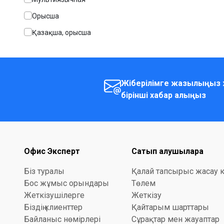
Орысша
Қазақша, орысша
Жіберілімге жазылыңыз 
бірінші хабар алыңыз
Офис Эксперт
Сатып алушыларға
Біз туралы
Қалай тапсырыс жасау 
Бос жұмыс орындары
Төлем
Жеткізушілерге
Жеткізу
Біздің клиенттер
Қайтарым шарттары
Байланыс нөмірлері
Сұрақтар мен жауаптар