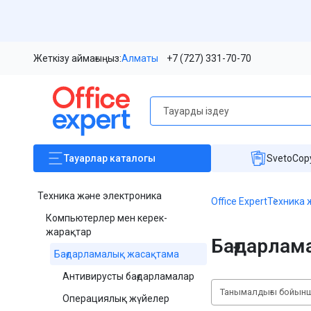
Жеткізу аймағыңыз:
Алматы
+7 (727) 331-70-70
Тауарлар
каталогы
SvetoCopy
Техника және электроника
Office Expert
Техника 
Компьютерлер мен керек-
жарақтар
Бағдарла
Бағдарламалық жасақтама
Антивирусты бағдарламалар
Танымалдығы бойын
Операциялық жүйелер