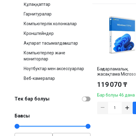
Құлаққаптар
Гарнитуралар
Компьютерлік колонкалар
Кронштейндер
Ақпарат тасымалдағыштар
Компьютерлер және
мониторлар
Ноутбуктар мен аксессуарлар
Бағдарламалық
жасақтама Microso
Веб-камералар
Windows 11 Pro, 64 
119 070 ₸
пайдаланушы, OEM
Бар болуы 46 дана
Тек бар болуы
Бағасы