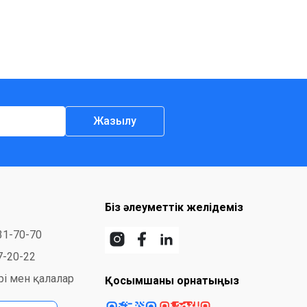
Жазылу
Біз әлеуметтік желідеміз
31-70-70
7-20-22
і мен қалалар
Қосымшаны орнатыңыз