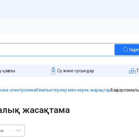
Ізде
 қағазы
Су және сусындар
T
және электроника
Компьютерлер мен керек-жарақтар
Бағдарламал
малық жасақтама
ша