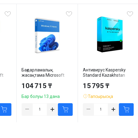
Бағдарламалық
Антивирус Kaspersky
ft
жасақтама Microsoft
Standard Kazakhstan
бит, 1
Windows 11 Home, 64
Edition, 3 пайдаланушы,
104 715 ₸
15 795 ₸
, DVD
бит, 1 пайдаланушы,
12 айға жазылым, box
OEM, DVD
Бар болуы 13 дана
Тапсырысқа