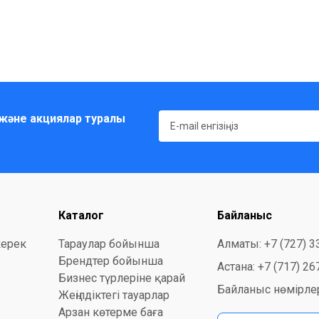
және акциялар туралы
Каталог
Байланыс
керек
Тараулар бойынша
Алматы: +7 (727) 3
Брендтер бойынша
Астана: +7 (717) 26
Бизнес түрлеріне қарай
Байланыс нөмірлер
Жеңілдіктегі тауарлар
Арзан көтерме баға