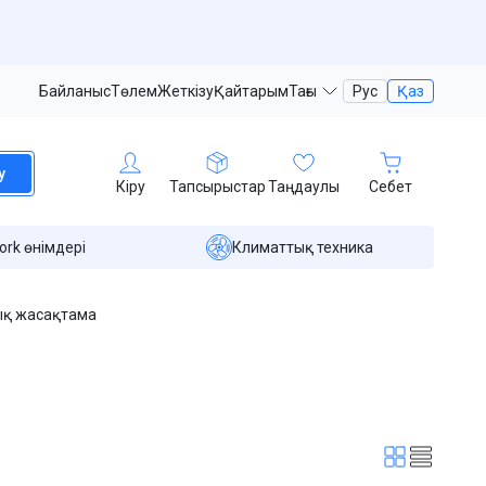
Байланыс
Төлем
Жеткізу
Қайтарым
Тағы
Рус
Қаз
у
Кіру
Тапсырыстар
Таңдаулы
Себет
ork өнімдері
Климаттық техника
ық жасақтама