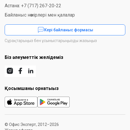
Астана: +7 (717) 267-20-22
Байланыс нөмірлері мен қалалар
Кері байланыс формасы
Сұрақтарыңыз бен ұсыныстарыңызды жазыңыз
Біз әлеуметтік желідеміз
Қосымшаны орнатыңыз
© Офис Эксперт, 2012–2026