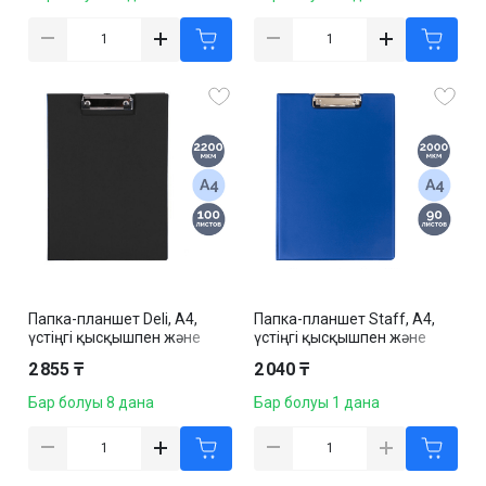
Папка-планшет Deli, А4,
Папка-планшет Staff, А4,
үстіңгі қысқышпен және
үстіңгі қысқышпен және
қақпақпен, қара
қақпақпен, картон/ПВХ, көк
2 855 ₸
2 040 ₸
Бар болуы 8 дана
Бар болуы 1 дана