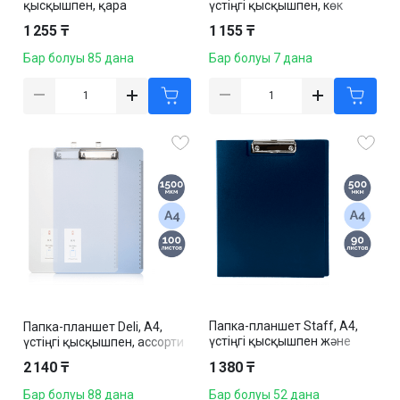
қысқышпен, қара
үстіңгі қысқышпен, көк
1 255 ₸
1 155 ₸
Бар болуы 85 дана
Бар болуы 7 дана
Папка-планшет Staff, А4,
Папка-планшет Deli, А4,
үстіңгі қысқышпен және
үстіңгі қысқышпен, ассорти
қақпақпен, көк
2 140 ₸
1 380 ₸
Бар болуы 88 дана
Бар болуы 52 дана