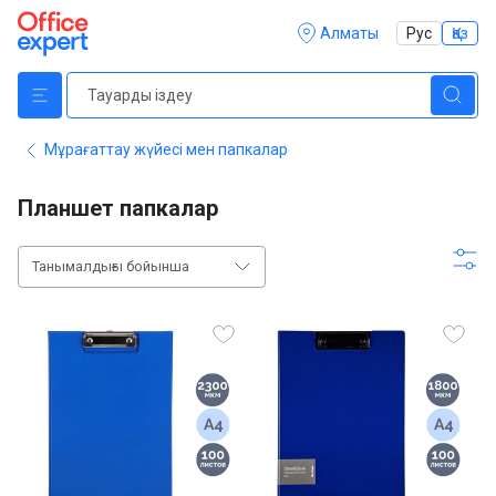
Алматы
Рус
Қаз
Мұрағаттау жүйесі мен папкалар
Планшет папкалар
Танымалдығы бойынша