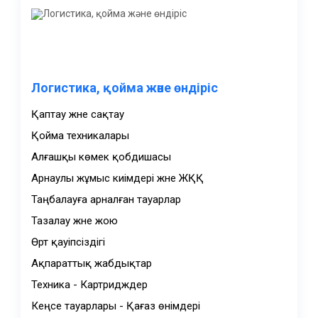
Логистика, қойма және өндіріс
Қаптау және сақтау
Қойма техникалары
Алғашқы көмек қобдишасы
Арнаулы жұмыс киімдері және ЖҚҚ
Таңбалауға арналған тауарлар
Тазалау және жою
Өрт қауіпсіздігі
Ақпараттық жабдықтар
Техника - Картридждер
Кеңсе тауарлары - Қағаз өнімдері