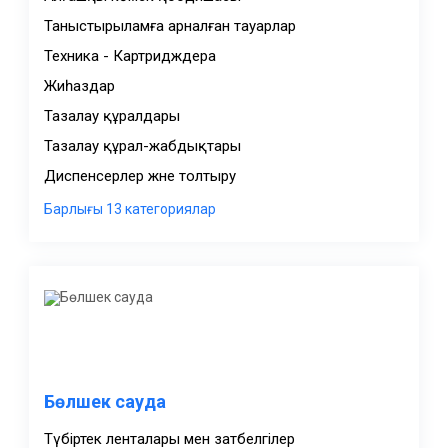
Таныстырыламға арналған тауарлар
Техника - Картридждера
Жиһаздар
Тазалау құралдары
Тазалау құрал-жабдықтары
Диспенсерлер және толтыру
Бөлшек сауда
Түбіртек ленталары мен затбелгілер