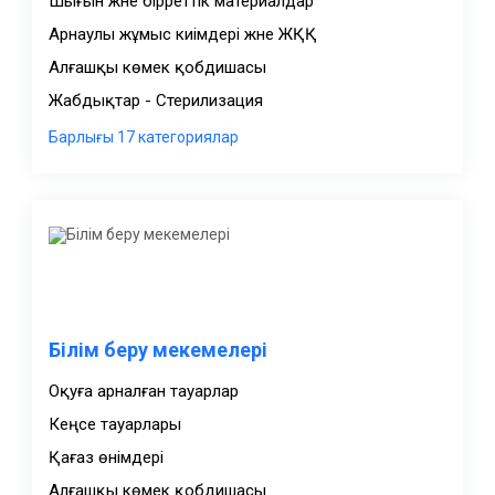
Шығын және бірреттік материалдар
Арнаулы жұмыс киімдері және ЖҚҚ
Алғашқы көмек қобдишасы
Жабдықтар - Стерилизация
Білім беру мекемелері
Оқуға арналған тауарлар
Кеңсе тауарлары
Қағаз өнімдері
Алғашқы көмек қобдишасы