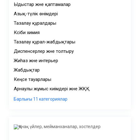
Ыдыстар және қаптамалар
Азық-түлік өнімдері
Тазалау құралдары
Кәсіби химия
Тазалау құрал-жабдықтары
Диспенсерлер және толтыру
Жиһаз және интерьер
Жабдықтар
Кеңсе тауарлары
Арнаулы жұмыс киімдері және ЖҚҚ