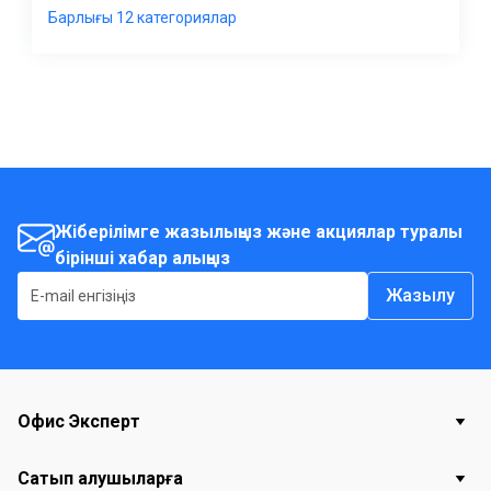
Жіберілімге жазылыңыз және акциялар туралы
бірінші хабар алыңыз
Жазылу
Офис Эксперт
Сатып алушыларға