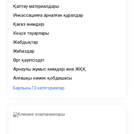
Қаптау материалдары
Инкассацияға арналған құралдар
Қағаз өнімдері
Кеңсе тауарлары
Жабдықтар
Жиһаздар
Өрт қауіпсіздігі
Арнаулы жұмыс киімдері және ЖҚҚ
Алғашқы көмек қобдишасы