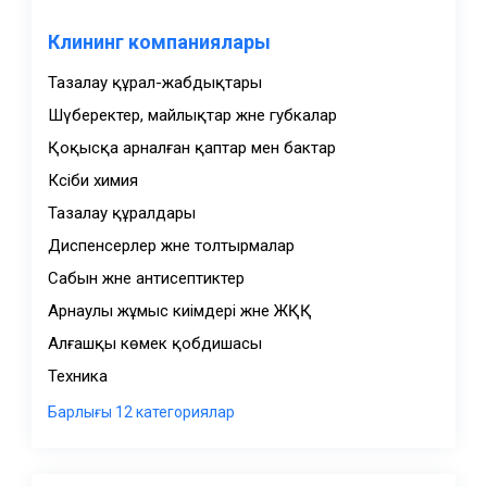
Клининг компаниялары
Тазалау құрал-жабдықтары
Шүберектер, майлықтар және губкалар
Қоқысқа арналған қаптар мен бактар
Кәсіби химия
Тазалау құралдары
Диспенсерлер және толтырмалар
Сабын және антисептиктер
Арнаулы жұмыс киімдері және ЖҚҚ
Алғашқы көмек қобдишасы
Техника