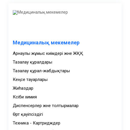
Медициналық мекемелер
Арнаулы жұмыс киімдері және ЖҚҚ
Тазалау құралдары
Тазалау құрал-жабдықтары
Кеңсе тауарлары
Жиһаздар
Кәсіби химия
Диспенсерлер және толтырмалар
Өрт қауіпсіздігі
Техника - Картридждер