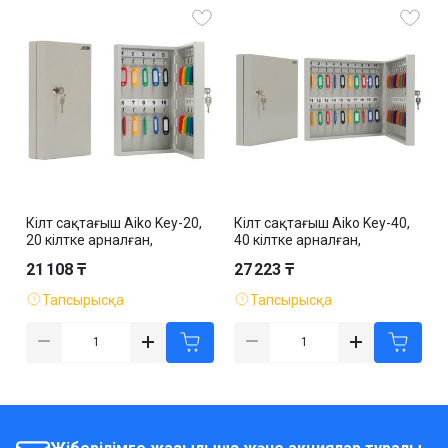
Кілт сақтағыш Aiko Key-20,
Кілт сақтағыш Aiko Key-40,
20 кілтке арналған,
40 кілтке арналған,
300*185*59 мм,
300*355*59 мм,
21 108 ₸
27 223 ₸
салпыншақтармен, сұр
салпыншақтармен, сұр
Тапсырысқа
Тапсырысқа