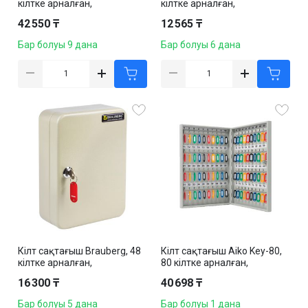
кілтке арналған,
кілтке арналған,
370*280*80 мм,
200*80*160 мм,
42 550 ₸
12 565 ₸
салпыншақтармен, сұр
салпыншақтармен, сұр
Бар болуы 9 дана
Бар болуы 6 дана
Кілт сақтағыш Brauberg, 48
Кілт сақтағыш Aiko Key-80,
кілтке арналған,
80 кілтке арналған,
250*80*180 мм,
500*355*59 мм,
16 300 ₸
40 698 ₸
салпыншақтармен, сұр
салпыншақтармен, сұр
Бар болуы 5 дана
Бар болуы 1 дана