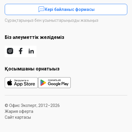
Кері байланыс формасы
Сұрақтарыңыз бен ұсыныстарыңызды жазыңыз
Біз әлеуметтік желідеміз
Қосымшаны орнатыңыз
© Офис Эксперт, 2012–2026
Жария оферта
Сайт картасы