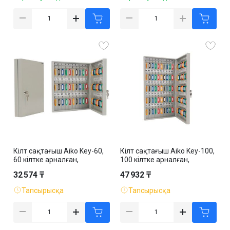
Кілт сақтағыш Aiko Key-60,
Кілт сақтағыш Aiko Key-100,
60 кілтке арналған,
100 кілтке арналған,
400*355*59 мм,
600*355*59 мм,
32 574 ₸
47 932 ₸
салпыншақтармен, сұр
салпыншақтармен, сұр
Тапсырысқа
Тапсырысқа