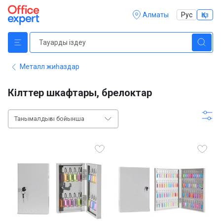
Алматы
Рус
Қаз
Металл жиһаздар
Кілттер шкафтары, брелоктар
Танымалдығы бойынша