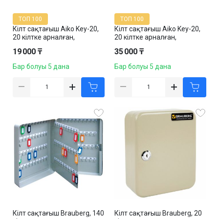
ТОП 100
ТОП 100
Кілт сақтағыш Aiko Key-20,
Кілт сақтағыш Aiko Key-20,
20 кілтке арналған,
20 кілтке арналған,
300*185*59 мм,
300*185*59 мм,
19 000 ₸
35 000 ₸
салпыншақтармен, сұр
салпыншақтармен, сұр
Бар болуы 5 дана
Бар болуы 5 дана
Кілт сақтағыш Brauberg, 140
Кілт сақтағыш Brauberg, 20