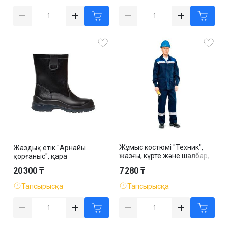
Жұмыс костюмі "Техник",
Жаздық етік "Арнайы
жазғы, күрте және шалбар,
қорғаныс", қара
көк
20 300 ₸
7 280 ₸
Тапсырысқа
Тапсырысқа