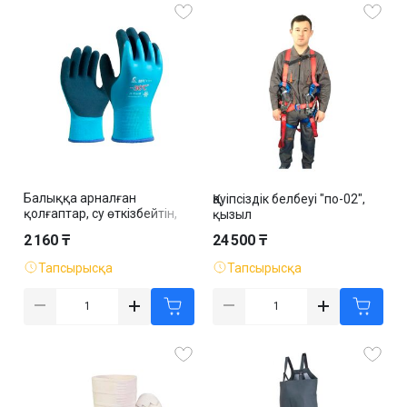
Балыққа арналған
Қауіпсіздік белбеуі "по-02",
қолғаптар, су өткізбейтін,
қызыл
қысқы, көк
2 160 ₸
24 500 ₸
Тапсырысқа
Тапсырысқа