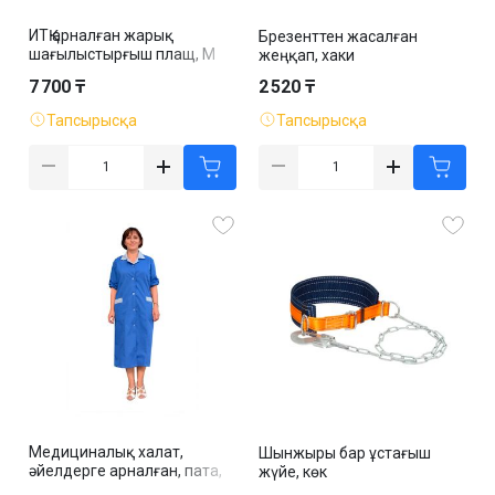
ИТҚ арналған жарық
Брезенттен жасалған
шағылыстырғыш плащ, M
жеңқап, хаки
бастап XXXL дейін, жасыл
7 700 ₸
2 520 ₸
Тапсырысқа
Тапсырысқа
Медициналық халат,
Шынжыры бар ұстағыш
әйелдерге арналған, пата,
жүйе, көк
көк