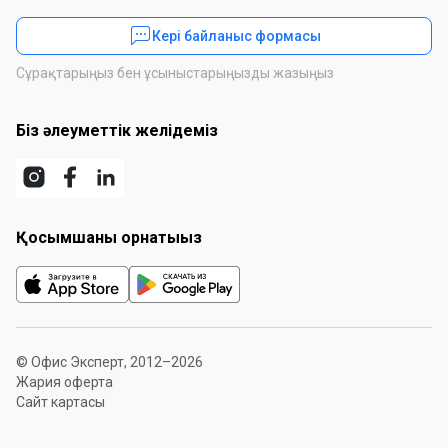
Кері байланыс формасы
Сұрақтарыңыз бен ұсыныстарыңызды жазыңыз
Біз әлеуметтік желідеміз
Қосымшаны орнатыңыз
© Офис Эксперт, 2012–2026
Жария оферта
Сайт картасы