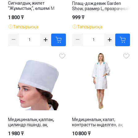
Сигналдық жилет
Плащ-дождевик Garden
"Жұмыстық", өлшемі M
Show, размер L, прозрачный
бастап XXXL дейін, қызғылт
1 800 ₸
999 ₸
сары
Тапсырысқа
Тапсырысқа
Медициналық қалпақ,
Медициналық халат,
цилиндр пішінді, ақ
контрастты өңделген, ақ
1 980 ₸
10 800 ₸