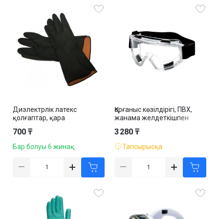
Диэлектрлік латекс
Қорғаныс көзілдірігі, ПВХ,
қолғаптар, қара
жанама желдеткішпен
700 ₸
3 280 ₸
Бар болуы 6 жинақ
Тапсырысқа