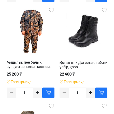
Аңшылық пен балық
Қыстық етік Дагестан, табиғи
аулауға арналған костюм,
үлбір, қара
жарты маусымдық, күрте
25 200 ₸
22 400 ₸
және шалбар, камуфляж
Тапсырысқа
Тапсырысқа