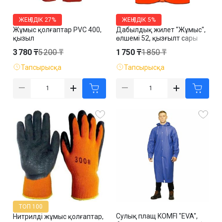
ЖЕҢІЛДІК
27%
ЖЕҢІЛДІК
5%
Жұмыс қолғаптар PVC 400,
Дабылдық жилет "Жұмыс",
қызыл
өлшемі 52, қызғылт сары
3 780 ₸
5 200 ₸
1 750 ₸
1 850 ₸
Тапсырысқа
Тапсырысқа
ТОП 100
Сулық плащ KOMFI "EVA",
Нитрилді жұмыс қолғаптар,