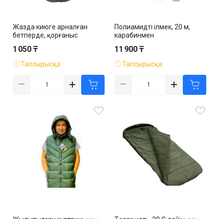
Жазда киюге арналған
Полиамидті ілмек, 20 м,
бетперде, қорғаныс
карабинмен
1 050 ₸
11 900 ₸
Тапсырысқа
Тапсырысқа