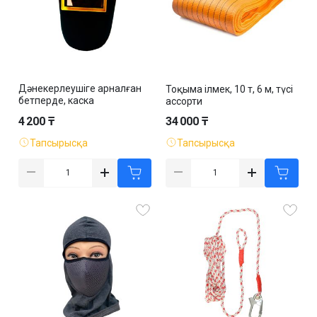
Дәнекерлеушіге арналған
Тоқыма ілмек, 10 т, 6 м, түсі
бетперде, каска
ассорти
бекітпесімен, қара
4 200 ₸
34 000 ₸
Тапсырысқа
Тапсырысқа