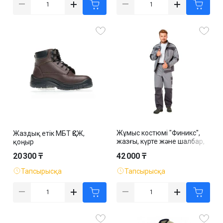
Жұмыс костюмі "Финикс",
Жаздық етік МБТ ҚСЖ,
жазғы, күрте және шалбар,
қоңыр
сұр
20 300 ₸
42 000 ₸
Тапсырысқа
Тапсырысқа