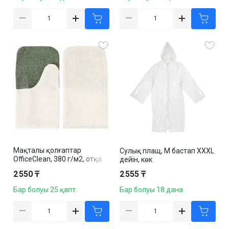
Мақталы қолғаптар
Сулық плащ, M бастап XXXL
OfficeClean, 380 г/м2, отқа
дейін, көк
төзімді брезент қолжеңі,
2 550 ₸
2 555 ₸
қаптамада10 дана
Бар болуы 25 қапт.
Бар болуы 18 дана