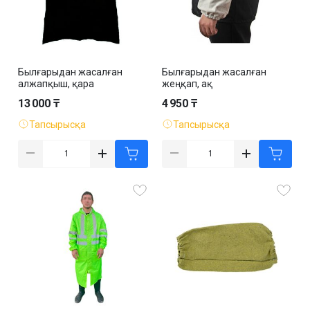
Былғарыдан жасалған
Былғарыдан жасалған
алжапқыш, қара
жеңқап, ақ
13 000 ₸
4 950 ₸
Тапсырысқа
Тапсырысқа