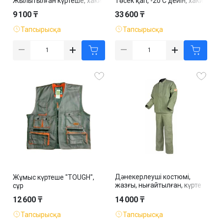
Жылытылған күртеше, хаки
Төсек қап, -20 С дейін, хаки
9 100 ₸
33 600 ₸
Тапсырысқа
Тапсырысқа
Дәнекерлеуші костюмі,
Жұмыс күртеше "TOUGH",
жазғы, нығайтылған, күрте
сұр
және шалбар, хаки
12 600 ₸
14 000 ₸
Тапсырысқа
Тапсырысқа