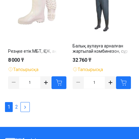
Балық аулауға арналған
Резңке етік МБТ, ҚСЖ, ақ
жартылай комбинезон, сұр
8 000 ₸
32 760 ₸
Тапсырысқа
Тапсырысқа
1
2