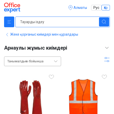
Алматы
Рус
Қаз
Жеке қорғаныс киімдері мен құралдары
Арнаулы жұмыс киімдері
Танымалдығы бойынша