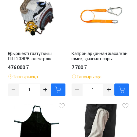
Құбыршекті газтұтқыш
Капрон арқаннан жасалған
ПШ-20ЭРВ, электрлік
ілмек, қызғылт сары
476 000 ₸
7 700 ₸
Тапсырысқа
Тапсырысқа