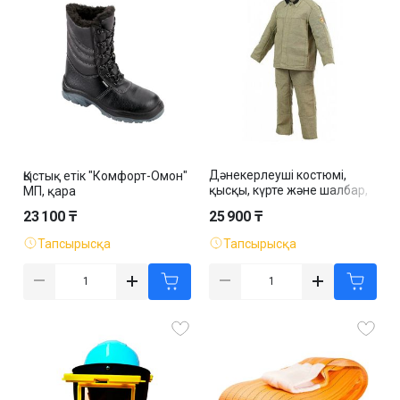
Дәнекерлеуші костюмі,
Қыстық етік "Комфорт-Омон"
қысқы, күрте және шалбар,
МП, қара
хаки
23 100 ₸
25 900 ₸
Тапсырысқа
Тапсырысқа