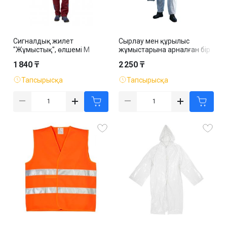
Сигналдық жилет
Сырлау мен құрылыс
"Жұмыстық", өлшемі M
жұмыстарына арналған бір
бастап XXXL дейін, сары
ретті комбинезон, ақ
1 840 ₸
2 250 ₸
Тапсырысқа
Тапсырысқа