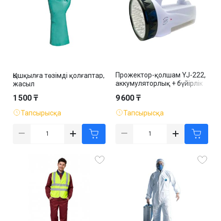
Прожектор-қолшам YJ-222,
Қышқылға төзімді қолғаптар,
аккумуляторлық + бүйірлік
жасыл
панель
1 500 ₸
9 600 ₸
Тапсырысқа
Тапсырысқа