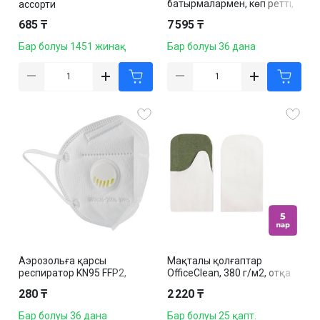
батырмалармен, көп ретті,
ассорти
винил, әмбебап өлшем, көк
685 ₸
7 595 ₸
Бар болуы 1451 жинақ
Бар болуы 36 дана
Аэрозольға қарсы
Мақталы қолғаптар
респиратор KN95 FFP2,
OfficeClean, 380 г/м2, отқа
бесқабатты, клапанмен
төзімді брезент қолжеңі,
280 ₸
2 220 ₸
қаптамада10 дана
Бар болуы 36 дана
Бар болуы 25 қапт.