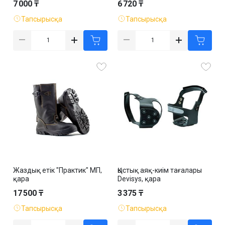
7 000 ₸
6 720 ₸
Тапсырысқа
Тапсырысқа
Жаздық етік "Практик" МП,
Қыстық аяқ-киім тағалары
қара
Devisys, қара
17 500 ₸
3 375 ₸
Тапсырысқа
Тапсырысқа