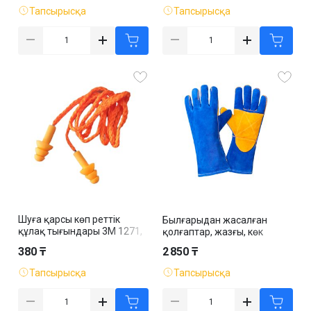
Тапсырысқа
Тапсырысқа
Шуға қарсы көп реттік
Былғарыдан жасалған
құлақ тығындары 3М 1271,
қолғаптар, жазғы, көк
бауымен, ассорти
380 ₸
2 850 ₸
Тапсырысқа
Тапсырысқа