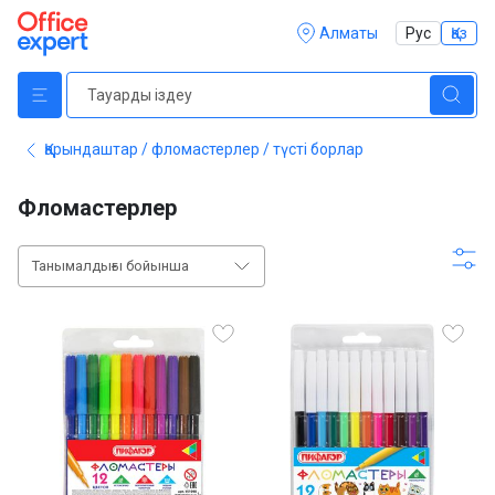
Алматы
Рус
Қаз
Қарындаштар / фломастерлер / түсті борлар
Фломастерлер
Танымалдығы бойынша