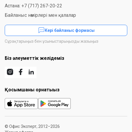
Астана: +7 (717) 267-20-22
Байланыс нөмірлері мен қалалар
Кері байланыс формасы
Сұрақтарыңыз бен ұсыныстарыңызды жазыңыз
Біз әлеуметтік желідеміз
Қосымшаны орнатыңыз
© Офис Эксперт, 2012–2026