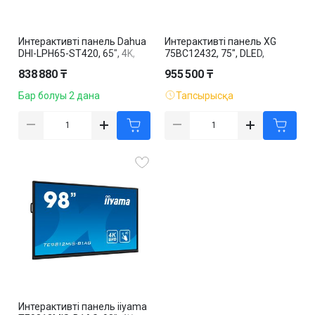
Интерактивті панель Dahua
Интерактивті панель XG
DHI-LPH65-ST420, 65", 4K,
75BC12432, 75", DLED,
сенсорлы, қара
сенсорлы, қара
838 880 ₸
955 500 ₸
Бар болуы 2 дана
Тапсырысқа
Интерактивті панель iiyama