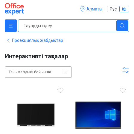
Алматы
Рус
Қаз
Проекциялық жабдықтар
Интерактивті тақталар
Танымалдығы бойынша