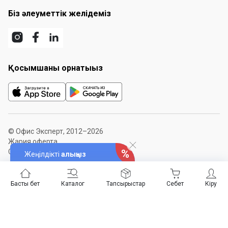
Біз әлеуметтік желідеміз
Қосымшаны орнатыңыз
© Офис Эксперт, 2012–2026
Жария оферта
Сайт картасы
Жеңілдікті
алыңыз
Басты бет
Каталог
Тапсырыстар
Себет
Кіру