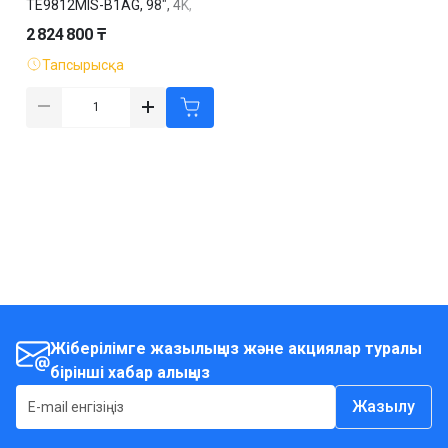
TE9812MIS-B1AG, 98", 4K,
сенсорлы, қара
2 824 800 ₸
Тапсырысқа
Жіберілімге жазылыңыз және акциялар туралы
бірінші хабар алыңыз
Жазылу