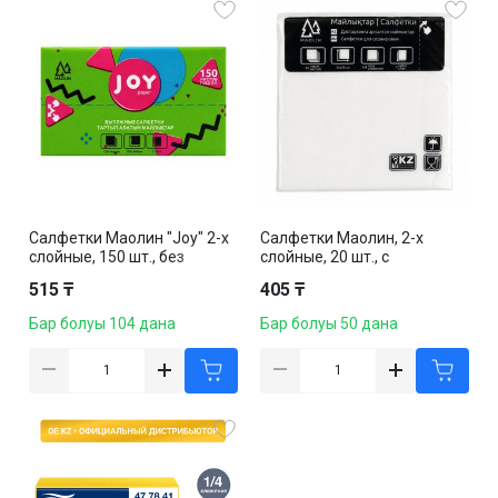
Салфетки Маолин "Joy" 2-х
Салфетки Маолин, 2-х
слойные, 150 шт., без
слойные, 20 шт., с
тиснения, размер листа
тиснением, размер листа
515 ₸
405 ₸
16,8*19 см, белые
33*33 см, белые
Бар болуы 104 дана
Бар болуы 50 дана