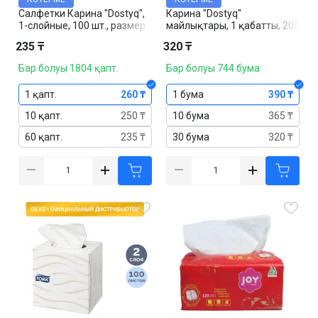
Салфетки Карина "Dostyq",
Карина "Dostyq"
1-слойные, 100 шт., размер
майлықтары, 1 қабатты, 200
листа 24*24 см, белые
дана, өлшемі 24*24 см, ақ
235 ₸
320 ₸
Бар болуы 1804 қапт.
Бар болуы 744 бума
1 қапт.
260 ₸
1 бума
390 ₸
10 қапт.
250 ₸
10 бума
365 ₸
60 қапт.
235 ₸
30 бума
320 ₸