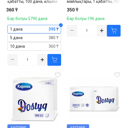
қабатты, 100 дана, өлшемі
майлықтары, 1 қабатты, 100
24*24 см, ақ
дана, бедерленген, өлшемі
360 ₸
350 ₸
24*24 см, ақ
Бар болуы 5790 дана
Бар болуы 196 дана
1 дана
395 ₸
5 дана
380 ₸
10 дана
360 ₸
КӨТЕРМЕ
КӨТЕРМЕ