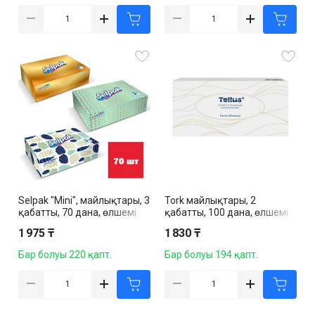
Selpak "Mini", майлықтары, 3
Tork майлықтары, 2
қабатты, 70 дана, өлшемі
қабатты, 100 дана, өлшемі
21,5*16 см, картон бокста,
20,8*19 см, картон бокста,
1 975 ₸
1 830 ₸
ақ
ақ
Бар болуы 220 қапт.
Бар болуы 194 қапт.