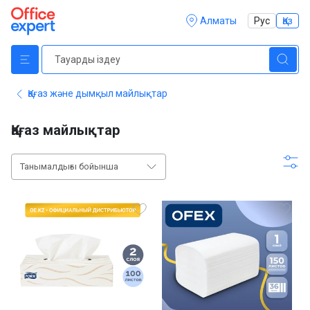
Алматы
Рус
Қаз
Қағаз және дымқыл майлықтар
Қағаз майлықтар
Танымалдығы бойынша