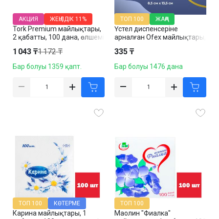
АКЦИЯ
ЖЕҢІЛДІК
11%
ТОП 100
ЖАҢА
Tork Premium майлықтары,
Үстел диспенсеріне
2 қабатты, 100 дана, өлшемі
арналған Ofex майлықтары,
21*19 см, картон бокста, ақ
1 қабатты, 150 дана, ақ
1 043 ₸
1 172 ₸
335 ₸
Бар болуы 1359 қапт.
Бар болуы 1476 дана
ТОП 100
КӨТЕРМЕ
ТОП 100
Карина майлықтары, 1
Маолин "Фиалка"