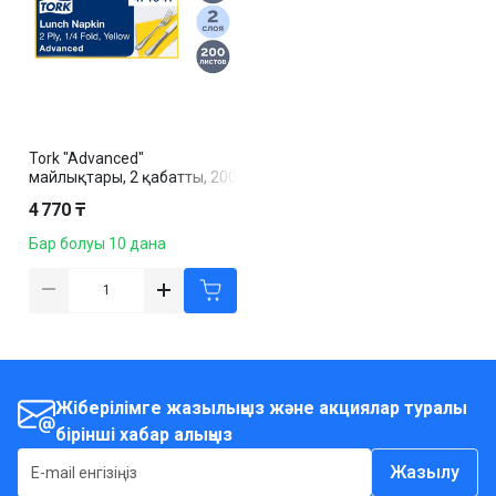
Tork "Advanced"
майлықтары, 2 қабатты, 200
дана, өлшемі 33*33 см, сары
4 770 ₸
Бар болуы 10 дана
Жіберілімге жазылыңыз және акциялар туралы
бірінші хабар алыңыз
Жазылу