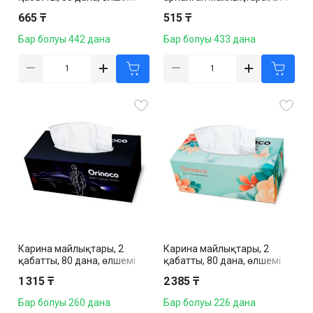
20*20 см, картон бокста, ақ
дана, 1 қабатты, 17*21 см,
665 ₸
515 ₸
2-бүктелген, ақ
Бар болуы 442 дана
Бар болуы 433 дана
Карина майлықтары, 2
Карина майлықтары, 2
қабатты, 80 дана, өлшемі
қабатты, 80 дана, өлшемі
20*20 см, картон бокста, ақ
20*20 см, картон бокста, ақ
1 315 ₸
2 385 ₸
Бар болуы 260 дана
Бар болуы 226 дана