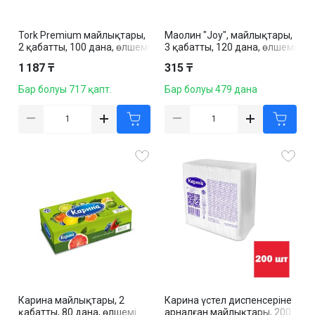
Tork Premium майлықтары,
Маолин "Joy", майлықтары,
2 қабатты, 100 дана, өлшемі
3 қабатты, 120 дана, өлшемі
21*20 см, картон бокс-кубта,
17,5*12,6 см, ақ
1 187 ₸
315 ₸
ақ
Бар болуы 717 қапт.
Бар болуы 479 дана
Карина майлықтары, 2
Карина үстел диспенсеріне
қабатты, 80 дана, өлшемі
арналған майлықтары, 200